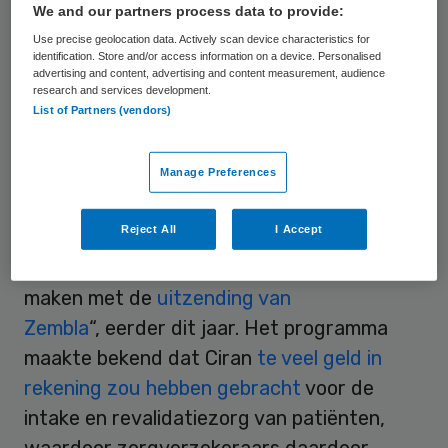
rechtbank Limburg. Dit is volgens de
We and our partners process data to provide:
woordvoerder het rechtstreekse gevolg
Use precise geolocation data. Actively scan device characteristics for
identification. Store and/or access information on a device. Personalised
van de uitzending van tv-programma
advertising and content, advertising and content measurement, audience
research and services development.
Zembla eerder dit jaar, dat meldde dat
List of Partners (vendors)
zorgverzekeraars te veel zouden hebben
betaald voor behandelingen bij de
Manage Preferences
zorgaanbieder.
Reject All
I Accept
Het faillissement heeft volgens externe
woordvoerder Kay van de Linde “alles te
maken met de
uitzending van
Zembla
“, eerder dit jaar. Het programma
maakte bekend dat Ciran
te veel geld in
rekening zou hebben gebracht
voor de
intake en revalidatiezorg van patiënten,
waardoor zorgverzekeraars daardoor