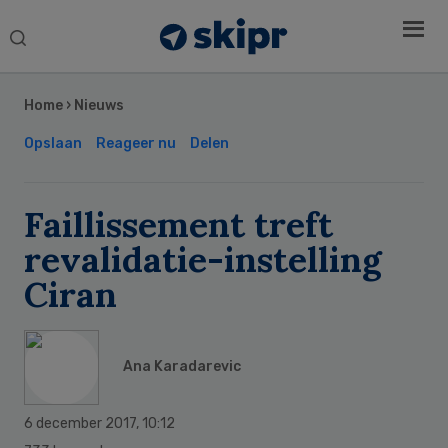
Search
this
Secondary
website
Sidebar
Home
›
Nieuws
Opslaan
Reageer nu
Delen
Faillissement treft
revalidatie-instelling
Ciran
Ana Karadarevic
6 december 2017
,
10:12