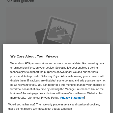
733 keer gelezen
We Care About Your Privacy
We and our
889
partners store and access personal data, like browsing data
or unique identifiers, on your device. Selecting I Accept enables tracking
technologies to support the purposes shown under we and our partners
process data to provide. Selecting Reject All or withdrawing your consent will
disable them. If trackers are disabled, some content and ads you see may not
be as relevant to you. You can resurface this menu to change your choices or
withdraw consent at any time by clicking the Manage Preferences link on the
Meerdere aan revalidatie-instelling Ciran
bottom of the webpage. Your choices will have effect within our Website. For
more details, refer to our Privacy Policy.
Privacy Statement
verbonden besloten vennootschappen
Would you rather not? Then we only place essential and statistical cookies,
(BV’s) zijn failliet verklaard door de
these do not record any data about you as a person