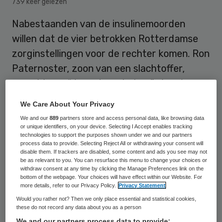
739 keer gelezen
Nabestaanden van de insulinemoorden
willen dat de vier betrokken Rotterdamse
zorginstellingen voor de rechter komen. Ron
Paternoster, zoon van een slachtoffer,
spreekt van “de andere daders”, dan de
vandaag veroordeelde Rahiied A.
We Care About Your Privacy
We and our
889
partners store and access personal data, like browsing data
or unique identifiers, on your device. Selecting I Accept enables tracking
technologies to support the purposes shown under we and our partners
Twintig jaar en tbs
process data to provide. Selecting Reject All or withdrawing your consent will
disable them. If trackers are disabled, some content and ads you see may not
be as relevant to you. You can resurface this menu to change your choices or
De rechtbank achtte bewezen
dat hij vier
withdraw consent at any time by clicking the Manage Preferences link on the
bottom of the webpage. Your choices will have effect within our Website. For
bejaarden vermoordde door hun insuline in
more details, refer to our Privacy Policy.
Privacy Statement
te spuiten. De man deed bij zeven anderen
Would you rather not? Then we only place essential and statistical cookies,
these do not record any data about you as a person
een soortgelijke poging. Hij kreeg twintig
We and our partners process data to provide: