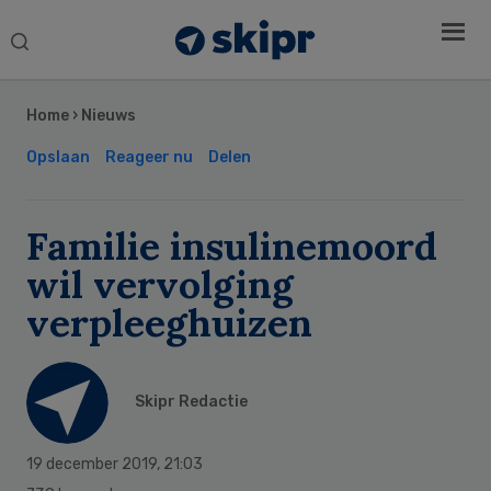
Search
this
Secondary
website
Sidebar
Home
›
Nieuws
Opslaan
Reageer nu
Delen
Familie insulinemoord
wil vervolging
verpleeghuizen
Skipr Redactie
19 december 2019
,
21:03