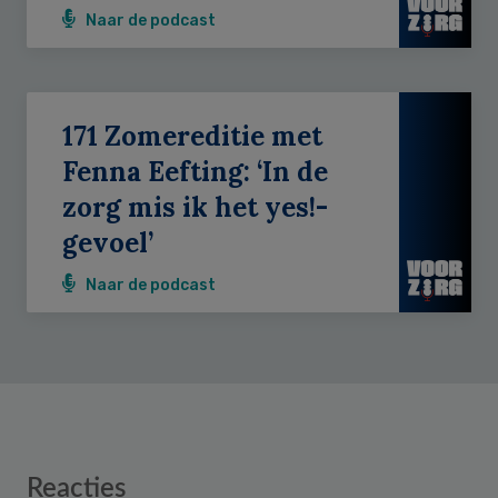
Naar de podcast
171 Zomereditie met
Fenna Eefting: ‘In de
zorg mis ik het yes!-
gevoel’
Naar de podcast
Reader
Reacties