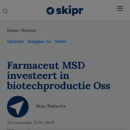
Search
this
Secondary
website
Sidebar
Home
›
Nieuws
Opslaan
Reageer nu
Delen
Farmaceut MSD
investeert in
biotechproductie Oss
Skipr Redactie
22 november 2019
,
08:41