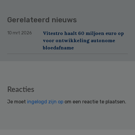
Gerelateerd nieuws
Vitestro haalt 60 miljoen euro op
10 mrt 2026
voor ontwikkeling autonome
bloedafname
Reader
Reacties
Interactions
Je moet
ingelogd zijn op
om een reactie te plaatsen.