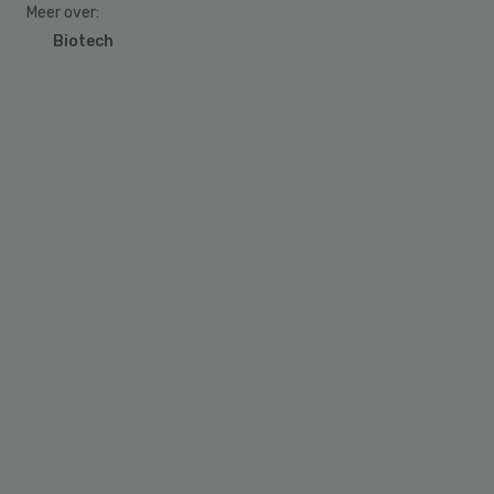
Meer over:
Biotech
Primary
Sidebar