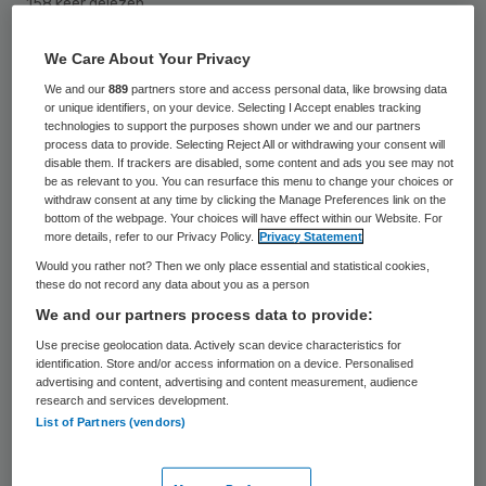
158 keer gelezen
We Care About Your Privacy
Geneesmiddelenbedrijf MSD verdubbelt de
We and our
889
partners store and access personal data, like browsing data
komende jaren haar capaciteit voor
or unique identifiers, on your device. Selecting I Accept enables tracking
technologies to support the purposes shown under we and our partners
biotechproductie in het Brabantse Oss.
process data to provide. Selecting Reject All or withdrawing your consent will
Aanleiding is de wereldwijd groeiende vraag
disable them. If trackers are disabled, some content and ads you see may not
be as relevant to you. You can resurface this menu to change your choices or
naar behandelingen tegen kanker, meldt de
withdraw consent at any time by clicking the Manage Preferences link on the
bottom of the webpage. Your choices will have effect within our Website. For
onderneming vrijdag. Momenteel
more details, refer to our Privacy Policy.
Privacy Statement
produceert MSD geneesmiddelen voor op
Would you rather not? Then we only place essential and statistical cookies,
these do not record any data about you as a person
kanker gerichte immuuntherapie voor
We and our partners process data to provide:
Europa, straks is dat ook voor de rest van
Use precise geolocation data. Actively scan device characteristics for
de wereld, zegt een woordvoerder van het
identification. Store and/or access information on a device. Personalised
advertising and content, advertising and content measurement, audience
bedrijf.
research and services development.
List of Partners (vendors)
MSD investeert in totaal 16 miljard dollar om
productiecapaciteit en -faciliteiten over de