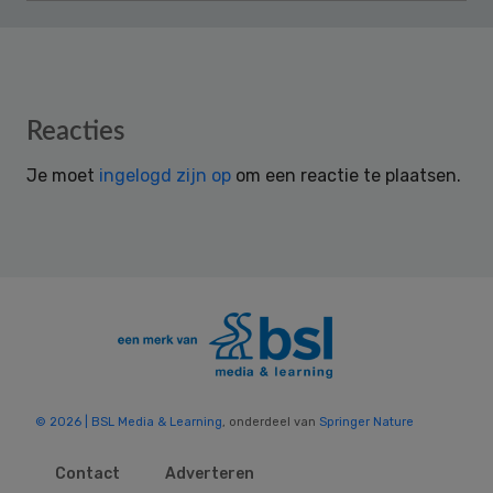
Reader
Reacties
Interactions
Je moet
ingelogd zijn op
om een reactie te plaatsen.
© 2026 | BSL Media & Learning
, onderdeel van
Springer Nature
Contact
Adverteren