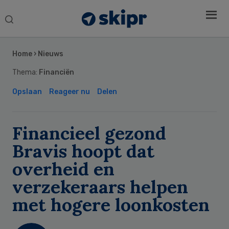
Search
this
Secondary
website
Sidebar
Home
›
Nieuws
Thema:
Financiën
Opslaan
Reageer nu
Delen
Financieel gezond
Bravis hoopt dat
overheid en
verzekeraars helpen
met hogere loonkosten