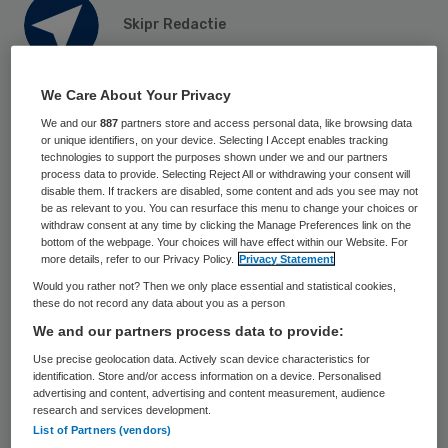
Skipr Redactie
30 mei 2023
,
14:50
We Care About Your Privacy
1025 keer gelezen
We and our
887
partners store and access personal data, like browsing data
or unique identifiers, on your device. Selecting I Accept enables tracking
Het Bravis ziekenhuis waarschuwt voor
technologies to support the purposes shown under we and our partners
process data to provide. Selecting Reject All or withdrawing your consent will
belangrijke financiële uitdagingen voor de
disable them. If trackers are disabled, some content and ads you see may not
be as relevant to you. You can resurface this menu to change your choices or
komende jaren, zoals de verhoging van de
withdraw consent at any time by clicking the Manage Preferences link on the
loonkosten die in de nieuwe cao is
bottom of the webpage. Your choices will have effect within our Website. For
more details, refer to our Privacy Policy.
Privacy Statement
opgenomen. Bestuurder Albert-Jan Mante
Would you rather not? Then we only place essential and statistical cookies,
hoopt dat de overheid en de
these do not record any data about you as a person
zorgverzekeraars zullen bijspringen de
We and our partners process data to provide:
komende jaren. Het Brabantse Bravis
Use precise geolocation data. Actively scan device characteristics for
identification. Store and/or access information on a device. Personalised
ziekenhuis sloot het boekjaar 2022 wel af
advertising and content, advertising and content measurement, audience
research and services development.
met een positief resultaat van 10,8 miljoen
List of Partners (vendors)