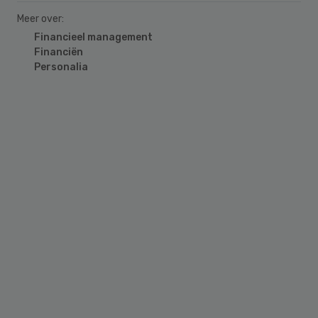
Meer over:
Financieel management
Financiën
Personalia
Primary
Sidebar