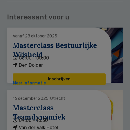
Interessant voor u
Vanaf 28 oktober 2025
Masterclass Bestuurlijke
Wijsheid
00:00 - 00:00
Den Dolder
Inschrijven
Meer informatie
16 december 2025, Utrecht
Masterclass
Teamdynamiek
09:00 - 16:30
Van der Valk Hotel