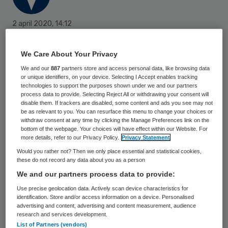
2 april 2020
,
14:12
1679 keer gelezen
We Care About Your Privacy
Het Waarborgfonds voor de Zorgsector
We and our
887
partners store and access personal data, like browsing data
heeft Frans Schaepkens benoemd tot
or unique identifiers, on your device. Selecting I Accept enables tracking
technologies to support the purposes shown under we and our partners
nieuwe directeur-bestuurder. Hij volgt
process data to provide. Selecting Reject All or withdrawing your consent will
disable them. If trackers are disabled, some content and ads you see may not
Herman Bellers op, die op 1 juni na ruim 20
be as relevant to you. You can resurface this menu to change your choices or
jaar stopt bij het WFZ.
withdraw consent at any time by clicking the Manage Preferences link on the
bottom of the webpage. Your choices will have effect within our Website. For
more details, refer to our Privacy Policy.
Privacy Statement
Would you rather not? Then we only place essential and statistical cookies,
Schaepkens is sinds september 2015
these do not record any data about you as a person
manager Finance Control en
We and our partners process data to provide:
Informatievoorziening bij Ziekenhuis
Use precise geolocation data. Actively scan device characteristics for
identification. Store and/or access information on a device. Personalised
Amstelland. Hij is tevens als associate
advertising and content, advertising and content measurement, audience
research and services development.
professor verbonden aan Nyenrode
List of Partners (vendors)