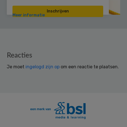
Inschrijven
Meer informatie
Reader
Reacties
Interactions
Je moet
ingelogd zijn op
om een reactie te plaatsen.