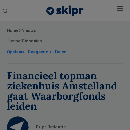
Search
this
Secondary
website
Sidebar
Home
›
Nieuws
Thema:
Financiën
Opslaan
Reageer nu
Delen
Financieel topman
ziekenhuis Amstelland
gaat Waarborgfonds
leiden
Skipr Redactie