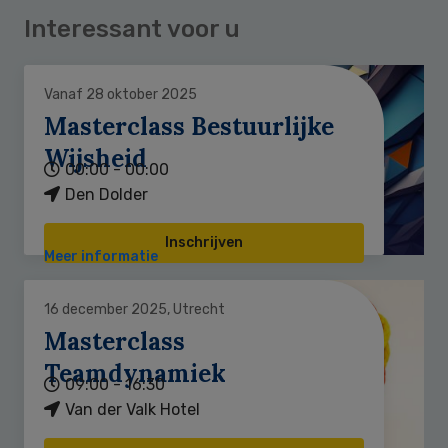
Interessant voor u
Vanaf 28 oktober 2025
Masterclass Bestuurlijke
Wijsheid
00:00 - 00:00
Den Dolder
Inschrijven
Meer informatie
16 december 2025, Utrecht
Masterclass
Teamdynamiek
09:00 - 16:30
Van der Valk Hotel