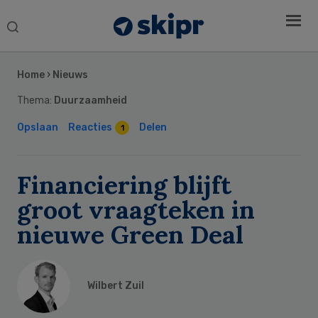
Search
this
Secondary
website
Sidebar
Home
›
Nieuws
Thema:
Duurzaamheid
Opslaan
Reacties
Delen
1
Financiering blijft
groot vraagteken in
nieuwe Green Deal
Wilbert Zuil