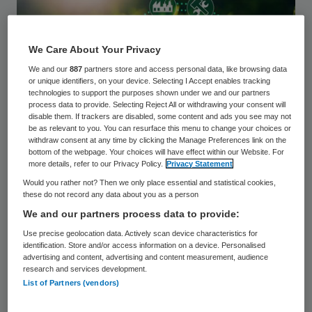
We Care About Your Privacy
We and our
887
partners store and access personal data, like browsing data
or unique identifiers, on your device. Selecting I Accept enables tracking
technologies to support the purposes shown under we and our partners
process data to provide. Selecting Reject All or withdrawing your consent will
disable them. If trackers are disabled, some content and ads you see may not
be as relevant to you. You can resurface this menu to change your choices or
withdraw consent at any time by clicking the Manage Preferences link on the
bottom of the webpage. Your choices will have effect within our Website. For
Beeld: Miha Creative/stock.adobe.com
more details, refer to our Privacy Policy.
Privacy Statement
Would you rather not? Then we only place essential and statistical cookies,
Van investeringen die zich nu al
these do not record any data about you as a person
terugverdienen, wordt verwacht dat
We and our partners process data to provide:
zorgaanbieders die doen. Maar in de nieuwe
Use precise geolocation data. Actively scan device characteristics for
identification. Store and/or access information on a device. Personalised
Green Deal wordt ook erkend dat vooral
advertising and content, advertising and content measurement, audience
research and services development.
investeringen in vastgoed een onrendabele
List of Partners (vendors)
top kennen. Voor de financiering hiervan is