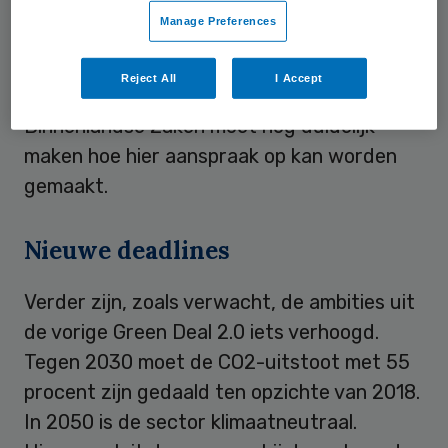
nog geen oplossing gevonden. Binnen het
Manage Preferences
Klimaatfonds is 2,5 miljard euro beschikbaar
voor verduurzaming van maatschappelijk
Reject All
I Accept
vastgoed, maar het ministerie van
Binnenlandse Zaken moet nog duidelijk
maken hoe hier aanspraak op kan worden
gemaakt.
Nieuwe deadlines
Verder zijn, zoals verwacht, de ambities uit
de vorige Green Deal 2.0 iets verhoogd.
Tegen 2030 moet de CO2-uitstoot met 55
procent zijn gedaald ten opzichte van 2018.
In 2050 is de sector klimaatneutraal.