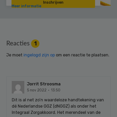
Inschrijven
Meer informatie
Reader
Reacties
1
Interactions
Je moet
ingelogd zijn op
om een reactie te plaatsen.
Jorrit Stroosma
5 nov 2022 · 13:50
Dit is al net zo’n waardeloze handtekening van
dé Nederlandse GGZ (dNGGZ) als onder het
Integraal Zorgakkoord. Het merendeel van de