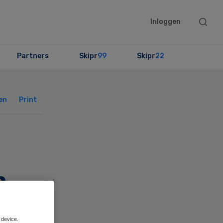
Searc
Inloggen
this
websit
Partners
Skipr
99
Skipr
22
Primary
Sidebar
en
Print
h
 device.