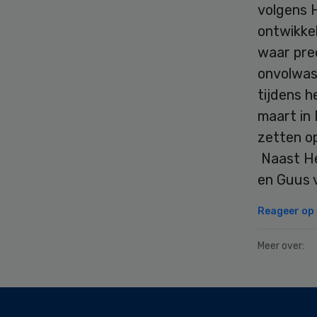
volgens 
ontwikkel
waar pre
onvolwas
tijdens h
maart in
zetten o
Naast He
en Guus v
Reageer op d
Meer over:
Secondary
Sidebar