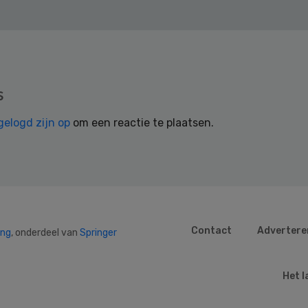
s
gelogd zijn op
om een reactie te plaatsen.
Contact
Advertere
ing
, onderdeel van
Springer
Het l