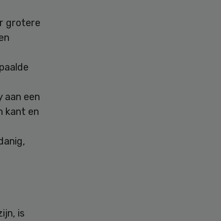
r grotere
en
paalde
y aan een
n kant en
e
danig,
jn, is