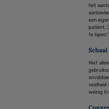
het aanta
aanbieder
een eigen
patiënt. 
te lopen.”
Schaal
Niet all
gebruikso
onvoldoe
veelheid 
weinig tr
Conver