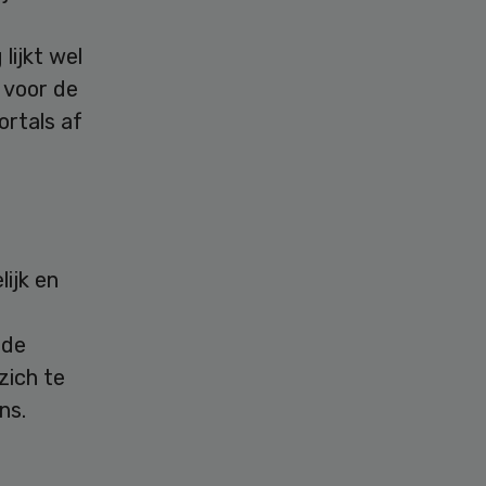
lijkt wel
 voor de
ortals af
ijk en
 de
zich te
ans.