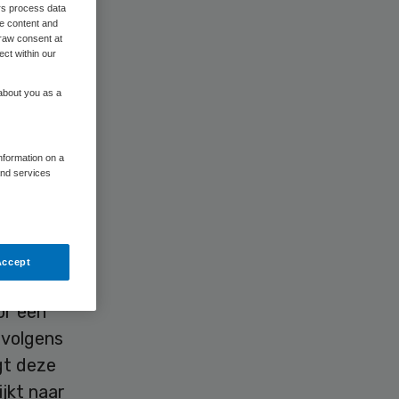
rs process data
me content and
raw consent at
ect within our
 about you as a
 eHealth-
information on a
and services
ling
Accept
or een
 volgens
gt deze
ijkt naar