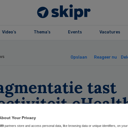
Video’s
Thema’s
Events
Vacatures
ws
Opslaan
Reageer nu
Del
agmentatie tast
ectiviteit eHealt
’
About Your Privacy
889
partners store and access personal data, like browsing data or unique identifiers, on your