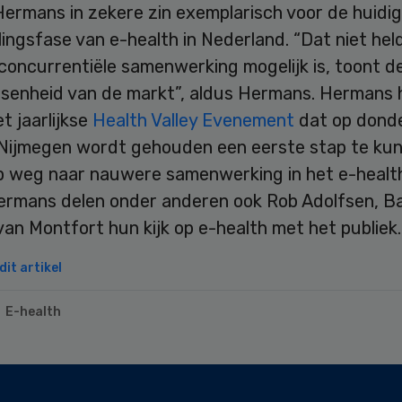
Hermans in zekere zin exemplarisch voor de huidi
ingsfase van e-health in Nederland. “Dat niet held
concurrentiële samenwerking mogelijk is, toont d
senheid van de markt”, aldus Hermans. Hermans 
et jaarlijkse
Health Valley Evenement
dat op dond
 Nijmegen wordt gehouden een eerste stap te ku
p weg naar nauwere samenwerking in het e-health
rmans delen onder anderen ook Rob Adolfsen, B
an Montfort hun kijk op e-health met het publiek.
it artikel
E-health