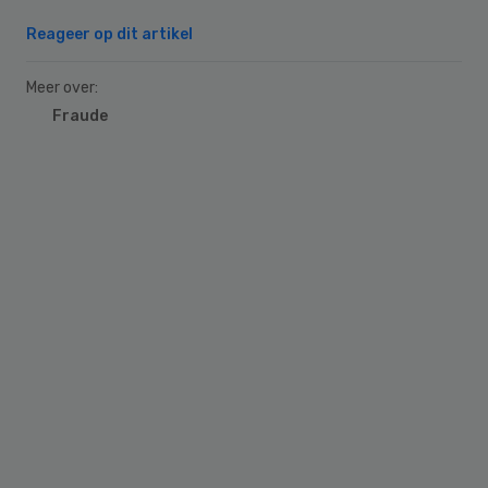
Reageer op dit artikel
Meer over:
Fraude
Primary
Sidebar