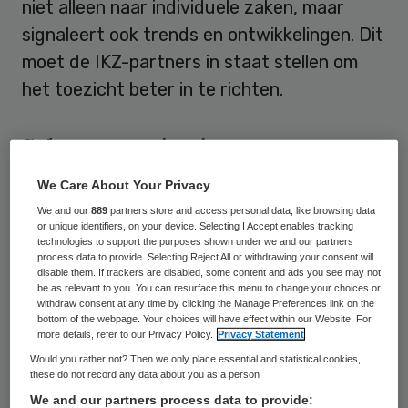
niet alleen naar individuele zaken, maar
signaleert ook trends en ontwikkelingen. Dit
moet de IKZ-partners in staat stellen om
het toezicht beter in te richten.
Scherpere criteria
We Care About Your Privacy
In 2022 zijn in totaal 424 signalen door de
We and our
889
partners store and access personal data, like browsing data
IKZ-partners samengebracht, zo is te lezen
or unique identifiers, on your device. Selecting I Accept enables tracking
technologies to support the purposes shown under we and our partners
in de
laatste rapportage
. Dit is een daling
process data to provide. Selecting Reject All or withdrawing your consent will
van 7,2 procent ten opzichte van 2021.
disable them. If trackers are disabled, some content and ads you see may not
be as relevant to you. You can resurface this menu to change your choices or
Bijna alle partners hebben minder signalen
withdraw consent at any time by clicking the Manage Preferences link on the
bottom of the webpage. Your choices will have effect within our Website. For
gedeeld in het Verzamelpunt Zorgfraude
more details, refer to our Privacy Policy.
Privacy Statement
dan in 2021. Alleen de gemeenten hebben
Would you rather not? Then we only place essential and statistical cookies,
these do not record any data about you as a person
meer signalen gedeeld dan in 2021. De
We and our partners process data to provide: