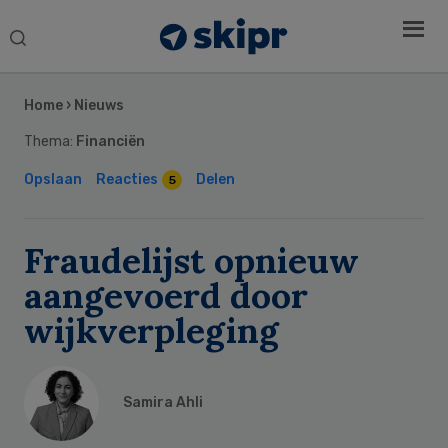
Search
this
Secondary
website
Sidebar
Home
›
Nieuws
Thema:
Financiën
Opslaan
Reacties
Delen
5
Fraudelijst opnieuw
aangevoerd door
wijkverpleging
Samira Ahli