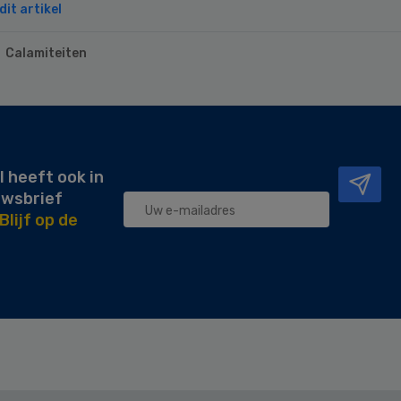
it artikel
Calamiteiten
l heeft ook in
uwsbrief
Blijf op de