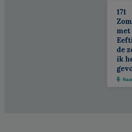
171
Zom
met
Eeft
de z
ik h
gevo
Naa