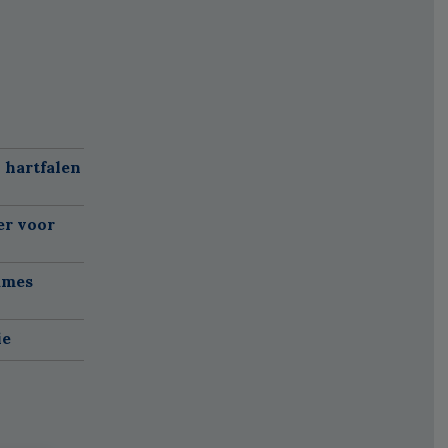
 hartfalen
er voor
ames
ie