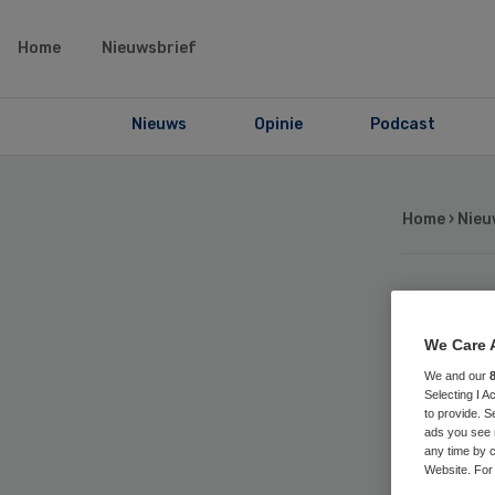
Home
Nieuwsbrief
Nieuws
Opinie
Podcast
Home
›
Nieu
Fr
We Care 
on
We and our
Selecting I 
to provide. S
ads you see 
any time by c
Website. For 