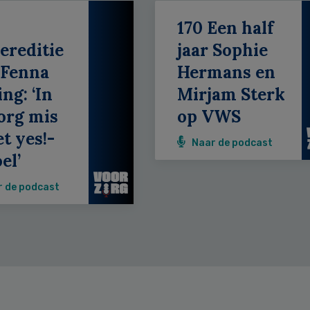
170 Een half
ereditie
jaar Sophie
 Fenna
Hermans en
ing: ‘In
Mirjam Sterk
org mis
op VWS
et yes!-
Naar de podcast
el’
r de podcast