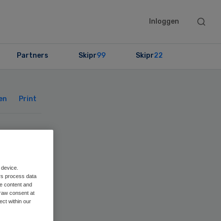
Searc
Inloggen
this
websit
Partners
Skipr
99
Skipr
22
Primary
Sidebar
en
Print
 device.
rs process data
me content and
raw consent at
ect within our