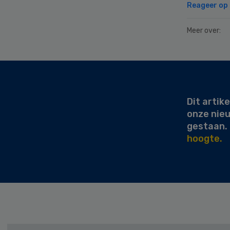
Reageer op d
Meer over:
Secondary
Sidebar
Dit artike
onze nie
gestaan.
hoogte.