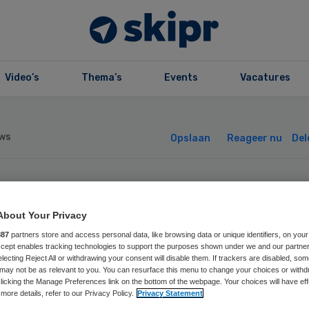
Video’s
Thema’s
Events
Vacatures
ws
Opslaan
Reageer nu
Del
ies zorgcomplex
About Your Privacy
truimd om brand
887
partners store and access personal data, like browsing data or unique identifiers, on your
Accept enables tracking technologies to support the purposes shown under we and our partne
electing Reject All or withdrawing your consent will disable them. If trackers are disabled, so
may not be as relevant to you. You can resurface this menu to change your choices or withd
licking the Manage Preferences link on the bottom of the webpage. Your choices will have eff
more details, refer to our Privacy Policy.
Privacy Statement