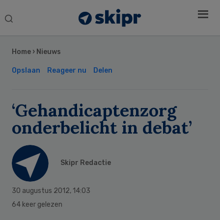
Search
this
Secondary
website
Sidebar
Home
›
Nieuws
Opslaan
Reageer nu
Delen
‘Gehandicaptenzorg
onderbelicht in debat’
Skipr Redactie
30 augustus 2012
,
14:03
64 keer gelezen