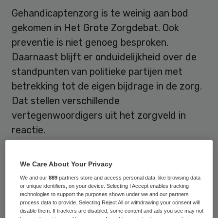
Gehandicaptenzorg is te weinig aan bod
gekomen in Het Grote Zorgdebat. Ook
preventie is niet genoeg besproken.
Daarnaast blijft er onduidelijkheid over de
standpunten van politieke partijen met
betrekking tot de eigen bijdrage in de zorg.
Dat stellen verschillende
vertegenwoordigers uit het zorgveld in
reactie.
Hans Schirmbeck, directeur Vereniging
We Care About Your Privacy
Gehandicaptenzorg Nederland stelt dat het
We and our
889
partners store and access personal data, like browsing data
debat moeizaam op gang kwam. Ook de
or unique identifiers, on your device. Selecting I Accept enables tracking
technologies to support the purposes shown under we and our partners
onderwerpen in het debat waren niet
process data to provide. Selecting Reject All or withdrawing your consent will
allemaal naar de zin van Schirmbeck:
disable them. If trackers are disabled, some content and ads you see may not