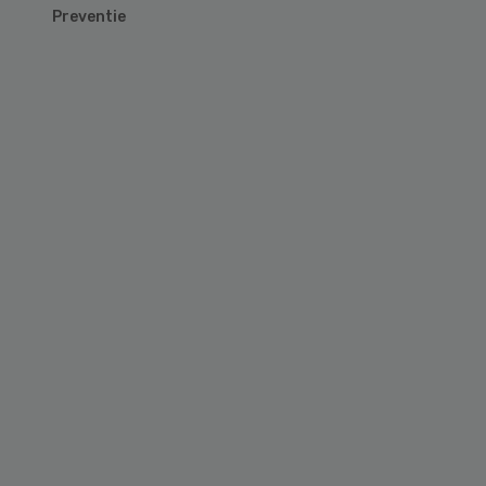
Preventie
Primary
Sidebar