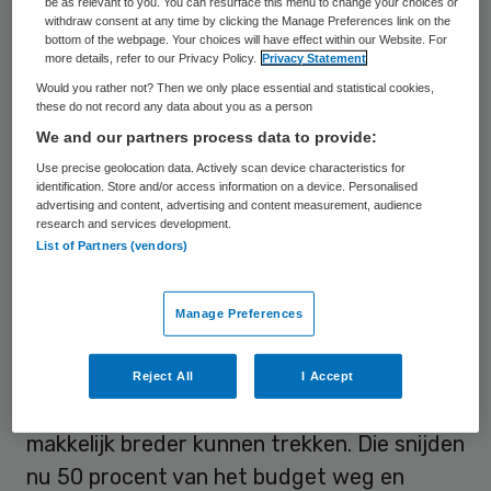
be as relevant to you. You can resurface this menu to change your choices or
“Jammer dat het weinig over de
withdraw consent at any time by clicking the Manage Preferences link on the
bottom of the webpage. Your choices will have effect within our Website. For
gehandicaptenzorg ging.” Ziekenhuiszorg
more details, refer to our Privacy Policy.
Privacy Statement
en ouderenzorg kwamen veel meer aan bod
Would you rather not? Then we only place essential and statistical cookies,
these do not record any data about you as a person
omdat het volgens Schirmbeck electoraal
We and our partners process data to provide:
veel belangrijker is, terwijl het toch ook over
Use precise geolocation data. Actively scan device characteristics for
de gehandicaptenzorg gaat.
identification. Store and/or access information on a device. Personalised
advertising and content, advertising and content measurement, audience
research and services development.
List of Partners (vendors)
Vervoerskosten
Vooral de korting op de vervoerskosten in
Manage Preferences
de gehandicaptenzorg is een gemist punt. “
De stelling ging over ouderen, maar zeker
Reject All
I Accept
de Kunduz-partijen hadden dat heel
makkelijk breder kunnen trekken. Die snijden
nu 50 procent van het budget weg en