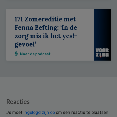
171 Zomereditie met
Fenna Eefting: ‘In de
zorg mis ik het yes!-
gevoel’
Naar de podcast
Reader
Reacties
Interactions
Je moet
ingelogd zijn op
om een reactie te plaatsen.