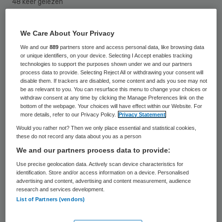
48 keer gelezen
Er moeten voor tandartsen richtlijnen
We Care About Your Privacy
komen die aangeven wat de beste
We and our
889
partners store and access personal data, like browsing data
or unique identifiers, on your device. Selecting I Accept enables tracking
behandeling is voor een bepaalde
technologies to support the purposes shown under we and our partners
process data to provide. Selecting Reject All or withdrawing your consent will
aandoening. Dat bepleit de
disable them. If trackers are disabled, some content and ads you see may not
Gezondheidsraad in een vrijdag
be as relevant to you. You can resurface this menu to change your choices or
withdraw consent at any time by clicking the Manage Preferences link on the
gepresenteerd rapport. De raad wil een
bottom of the webpage. Your choices will have effect within our Website. For
more details, refer to our Privacy Policy.
Privacy Statement
systeem dat vergelijkbaar is met de
Would you rather not? Then we only place essential and statistical cookies,
geneeskunde.
these do not record any data about you as a person
We and our partners process data to provide:
Volgens de raad moet er meer onderzoek
Use precise geolocation data. Actively scan device characteristics for
worden gedaan, om zo wetenschappelijk
identification. Store and/or access information on a device. Personalised
advertising and content, advertising and content measurement, audience
onderbouwde richtlijnen te kunnen
research and services development.
List of Partners (vendors)
opstellen. Dat zou de kwaliteit van de zorg
verbeteren en de verschillen in de aanpak