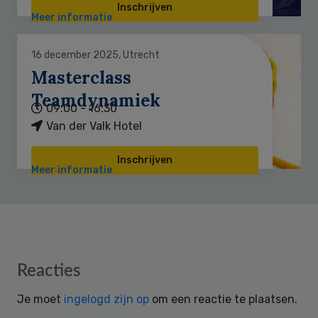
Inschrijven
Meer informatie
16 december 2025, Utrecht
Masterclass
Teamdynamiek
09:00 - 16:30
Van der Valk Hotel
Inschrijven
Meer informatie
Reader
Reacties
Interactions
Je moet
ingelogd zijn op
om een reactie te plaatsen.