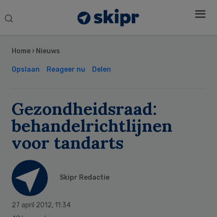
Search
this
Secondary
website
Sidebar
Home
›
Nieuws
Opslaan
Reageer nu
Delen
Gezondheidsraad:
behandelrichtlijnen
voor tandarts
Skipr Redactie
27 april 2012
,
11:34