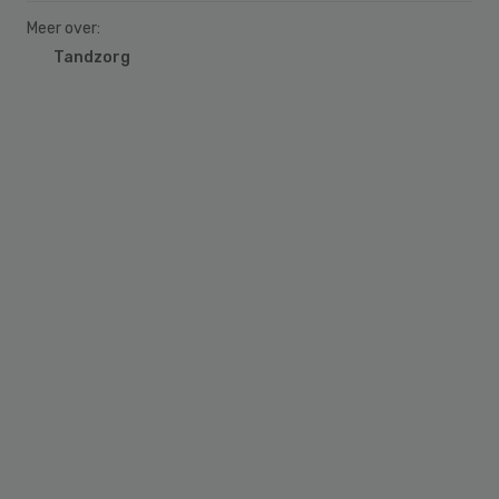
Meer over:
Tandzorg
Primary
Sidebar