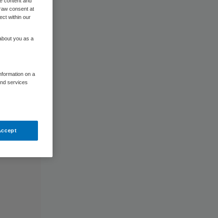
me content and
raw consent at
ect within our
 about you as a
information on a
and services
Accept