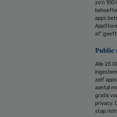
zo’n 100.
behoefte
apps betr
AppStore 
af”,geeft
Public 
Alle 25 
ingestem
zelf apps
aantal mo
gratis vo
privacy.
stap rich