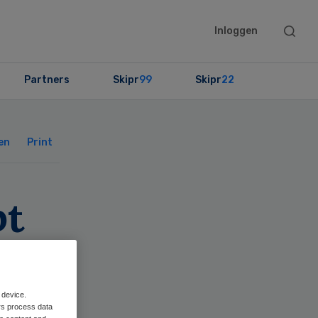
Searc
Inloggen
this
websit
Partners
Skipr
99
Skipr
22
Primary
Sidebar
en
Print
pt
 device.
rs process data