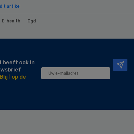
it artikel
E-health
Ggd
l heeft ook in
uwsbrief
Blijf op de