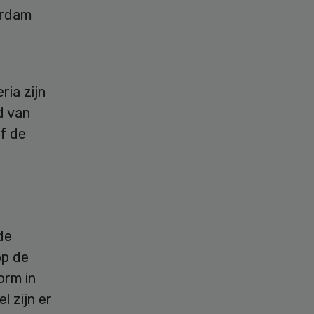
erdam
.
ria zijn
d van
f de
de
op de
orm in
l zijn er