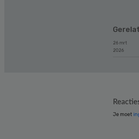
Gerela
26 mrt
2026
Reader
Reactie
Interactions
Je moet
in