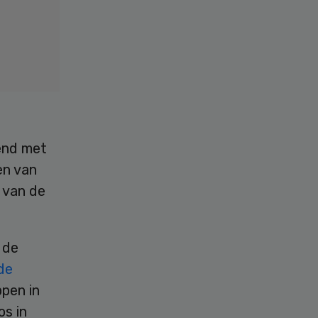
end met
en van
 van de
 de
de
ppen in
s in