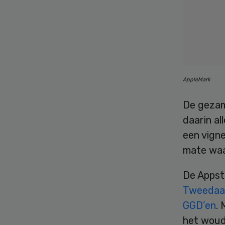
AppleMark
De gezam
daarin al
een vign
mate waa
De Appsto
Tweedaag
GGD’en
.
het woud