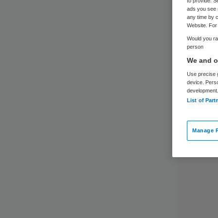
to provide. S
ads you see 
any time by c
Website. For 
Would you rat
person
We and ou
Use precise g
device. Pers
development
List of Part
Manage P