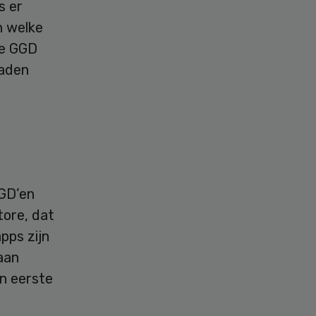
s er
n welke
de GGD
raden
GGD’en
tore, dat
pps zijn
aan
n eerste