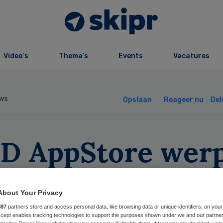
Video’s
Thema’s
Events
Vacatures
ws
Opslaan
Reageer nu
Del
D AppStore wer
ht op wildgroei
About Your Privacy
zondheidsapps
887
partners store and access personal data, like browsing data or unique identifiers, on your
Accept enables tracking technologies to support the purposes shown under we and our partne