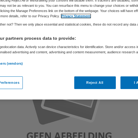
electing Reject All or withdrawing your consent will disable them. If trackers are disabled, so
may not be as relevant to you. You can resurface this menu to change your choices or withd
licking the Manage Preferences link on the bottom of the webpage. Your choices will have eff
more details, refer to our Privacy Policy.
Privacy Statement
Skipr Redactie
22 januari 2016
,
14:26
132 keer gelezen
her not? Then we only place essential and statistical cookies, these do not record any data
r partners process data to provide:
eolocation data. Actively scan device characteristics for identification. Store and/or access 
onalised advertising and content, advertising and content measurement, audience research 
.
ners (vendors)
references
Reject All
I 