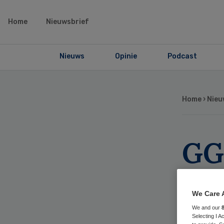
Home
Nieuwsbrief
Nieuws
Opinie
Podcast
Home
›
Nieu
GG
lic
We Care 
ge
We and our
Selecting I 