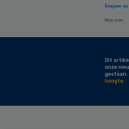
Reageer op d
Meer over:
Secondary
Sidebar
Dit artike
onze nie
gestaan.
hoogte.