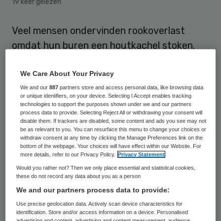
19 keer gelezen
Veel mensen ondervinden rookoverlast
omdat hun buren een houtkachel stoken.
Dat kan leiden tot gezondheidsklachten,
maar gemeenten hebben geen
We Care About Your Privacy
mogelijkheden om dan in te grijpen, zo blijkt
We and our
887
partners store and access personal data, like browsing data
or unique identifiers, on your device. Selecting I Accept enables tracking
uit onderzoek van de Gemeentelijke
technologies to support the purposes shown under we and our partners
process data to provide. Selecting Reject All or withdrawing your consent will
Geneeskundige Dienst (GGD) in Groningen,
disable them. If trackers are disabled, some content and ads you see may not
be as relevant to you. You can resurface this menu to change your choices or
Drenthe en Friesland.
withdraw consent at any time by clicking the Manage Preferences link on the
bottom of the webpage. Your choices will have effect within our Website. For
more details, refer to our Privacy Policy.
Privacy Statement
De noordelijke GGD’s hebben in
Would you rather not? Then we only place essential and statistical cookies,
samenwerking met de Universiteit van
these do not record any data about you as a person
Utrecht onderzoek gedaan bij gezinnen
We and our partners process data to provide:
met ernstige klachten over houtrook
Use precise geolocation data. Actively scan device characteristics for
identification. Store and/or access information on a device. Personalised
afkomstig van de buren. In veel gevallen
advertising and content, advertising and content measurement, audience