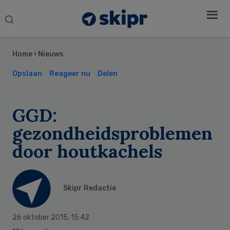
Search
this
Secondary
website
Sidebar
Home
›
Nieuws
Opslaan
Reageer nu
Delen
GGD:
gezondheidsproblemen
door houtkachels
Skipr Redactie
26 oktober 2015
,
15:42