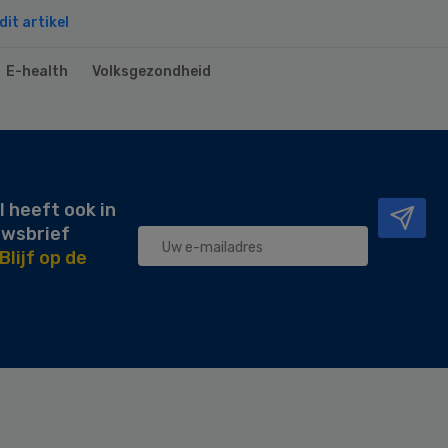
it artikel
E-health
Volksgezondheid
l heeft ook in
uwsbrief
Blijf op de