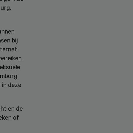
burg.
kunnen
sen bij
nternet
bereiken.
seksuele
Limburg
 in deze
cht en de
eken of