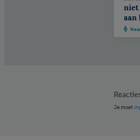
niet
aan 
Naa
Reader
Reactie
Interactions
Je moet
in