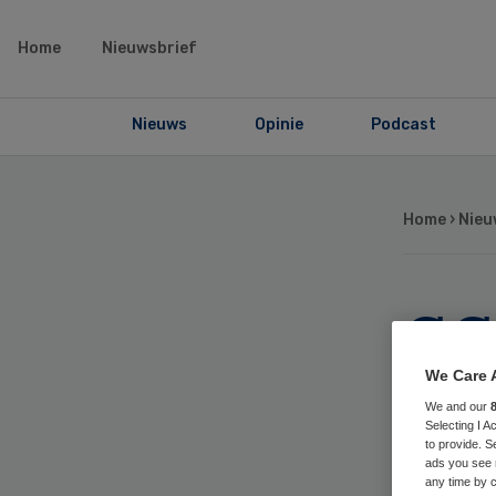
Home
Nieuwsbrief
Nieuws
Opinie
Podcast
Home
›
Nieu
GG
on
We Care 
We and our
Selecting I 
to provide. S
ads you see 
any time by c