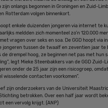
n zijn onlangs begonnen in Groningen en Zuid-Lim
en Rotterdam volgen binnenkort.
oopt enkele duizenden jongeren via internet te 
aarlijks meldden zich momenteel zo’n 120.000 men
 met vragen over seks en soa. De GGD hoopt via i
 jongeren tussen de twaalf en zeventien jaar te 
is de drempel hoog, ze beginnen net pas met hun 
ling”, legt Mieke Steenbakkers van de GGD Zuid-
geren onder de 25 jaar zijn een risicogroep, omdat
el wisselende contacten voorkomen”.
oef zijn onderzoekers van de Universiteit Maastri
tichting betrokken. Over een half jaar wordt bek
ct een vervolg krijgt. (ANP)