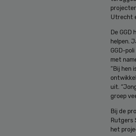
projecte
Utrecht 
De GGD h
helpen. J
GGD-poli
met name
“Bij hen 
ontwikke
uit. “Jon
groep ve
Bij de pr
Rutgers S
het proje