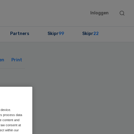
Searc
Inloggen
this
websit
Partners
Skipr
99
Skipr
22
Primary
Sidebar
en
Print
t
 device.
rs process data
me content and
raw consent at
ect within our