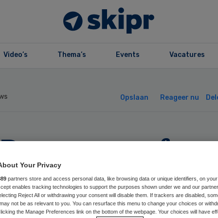
Video’s
Thema’s
Events
Vacatures
ws
Opslaan
Reageer nu
Del
D start proef me
line-soa-testen
About Your Privacy
889
partners store and access personal data, like browsing data or unique identifiers, on your
Accept enables tracking technologies to support the purposes shown under we and our partne
electing Reject All or withdrawing your consent will disable them. If trackers are disabled, so
may not be as relevant to you. You can resurface this menu to change your choices or withd
licking the Manage Preferences link on the bottom of the webpage. Your choices will have eff