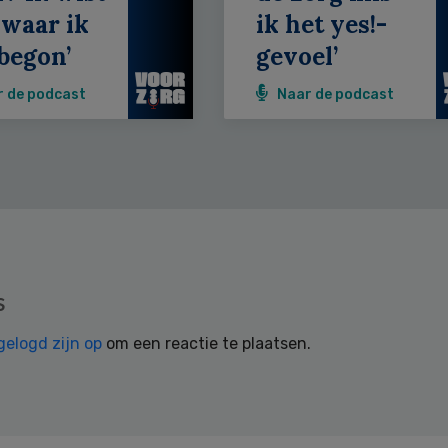
 waar ik
ik het yes!-
begon’
gevoel’
r de podcast
Naar de podcast
s
gelogd zijn op
om een reactie te plaatsen.