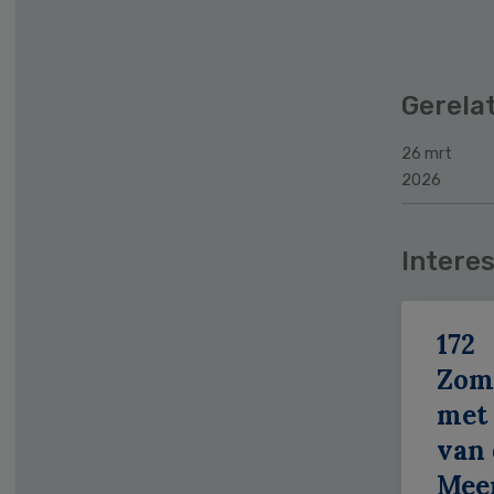
Gerela
26 mrt
2026
Interes
172
Zom
met 
van 
Meer