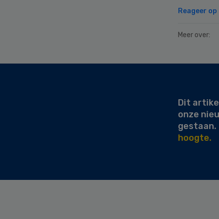
Reageer op d
Meer over:
Secondary
Sidebar
Dit artike
onze nie
gestaan.
hoogte.