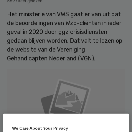
5597 keer gelezen
Het ministerie van VWS gaat er van uit dat
de beoordelingen van Wzd-cliënten in ieder
geval in 2020 door ggz crisisdiensten
gedaan blijven worden. Dat valt te lezen op
de website van de Vereniging
Gehandicapten Nederland (VGN).
We Care About Your Privacy