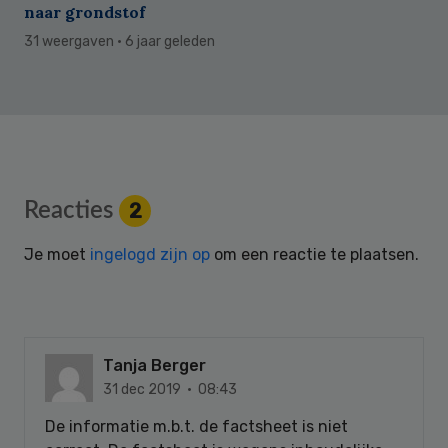
naar grondstof
31 weergaven
· 6 jaar geleden
Reader
Reacties
2
Interactions
Je moet
ingelogd zijn op
om een reactie te plaatsen.
Tanja Berger
31 dec 2019 · 08:43
De informatie m.b.t. de factsheet is niet