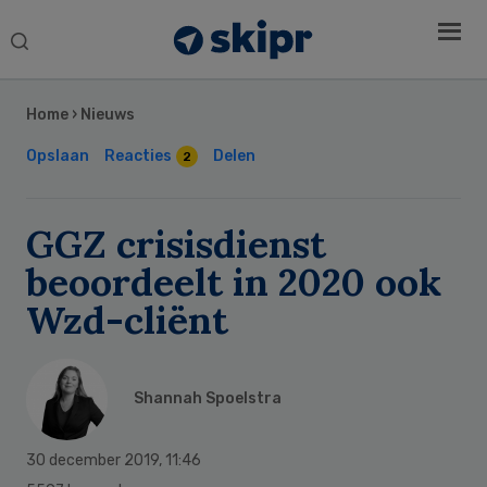
Search
this
Secondary
website
Sidebar
Home
›
Nieuws
Opslaan
Reacties
Delen
2
GGZ crisisdienst
beoordeelt in 2020 ook
Wzd-cliënt
Shannah Spoelstra
30 december 2019
,
11:46