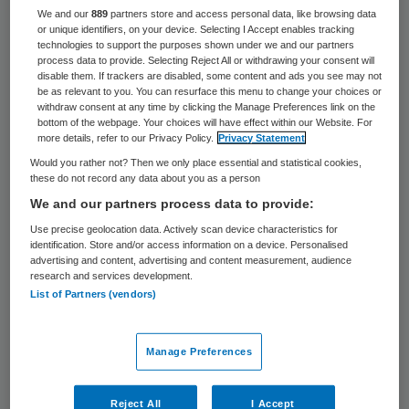
We and our
889
partners store and access personal data, like browsing data
or unique identifiers, on your device. Selecting I Accept enables tracking
technologies to support the purposes shown under we and our partners
process data to provide. Selecting Reject All or withdrawing your consent will
disable them. If trackers are disabled, some content and ads you see may not
be as relevant to you. You can resurface this menu to change your choices or
withdraw consent at any time by clicking the Manage Preferences link on the
De
VGN
uitte eind oktober haar zorgen aan
bottom of the webpage. Your choices will have effect within our Website. For
minister de Jonge over knelpunten rondom
more details, refer to our Privacy Policy.
Privacy Statement
de GGZ crisisdiensten en de opvang van
Would you rather not? Then we only place essential and statistical cookies,
these do not record any data about you as a person
Wzd-cliënten in crisissituaties. Ook de
We and our partners process data to provide:
Nederlandse Vereniging voor Psychiatrie
Use precise geolocation data. Actively scan device characteristics for
(NVvP) publiceerde begin december een
identification. Store and/or access information on a device. Personalised
advertising and content, advertising and content measurement, audience
notitie over knelpunten die zij zien bij de
research and services development.
List of Partners (vendors)
samenloop van de Wet verplichte ggz en de
Wet zorg en dwang binnen crisisdiensten.
Manage Preferences
Met een
factsheet
komt het ministerie van
VWS op de website dwang in de zorg met
Reject All
I Accept