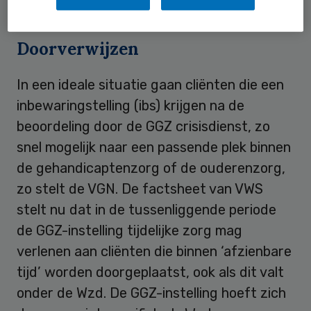
een eerste handreiking het veld tegemoet.
Doorverwijzen
In een ideale situatie gaan cliënten die een
inbewaringstelling (ibs) krijgen na de
beoordeling door de GGZ crisisdienst, zo
snel mogelijk naar een passende plek binnen
de gehandicaptenzorg of de ouderenzorg,
zo stelt de VGN. De factsheet van VWS
stelt nu dat in de tussenliggende periode
de GGZ-instelling tijdelijke zorg mag
verlenen aan cliënten die binnen ‘afzienbare
tijd’ worden doorgeplaatst, ook als dit valt
onder de Wzd. De GGZ-instelling hoeft zich