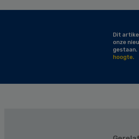
Secondary
Sidebar
Dit artike
onze nie
gestaan.
hoogte.
Gerela