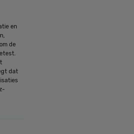
tie en
n,
 om de
etest.
t
egt dat
isaties
z-