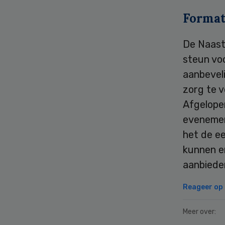
Format
De Naast
steun voo
aanbevel
zorg te v
Afgelope
eveneme
het de ee
kunnen er
aanbied
Reageer op d
Meer over: