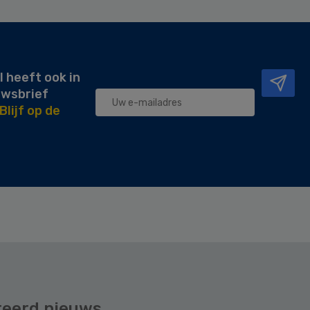
l heeft ook in
uwsbrief
Blijf op de
teerd nieuws