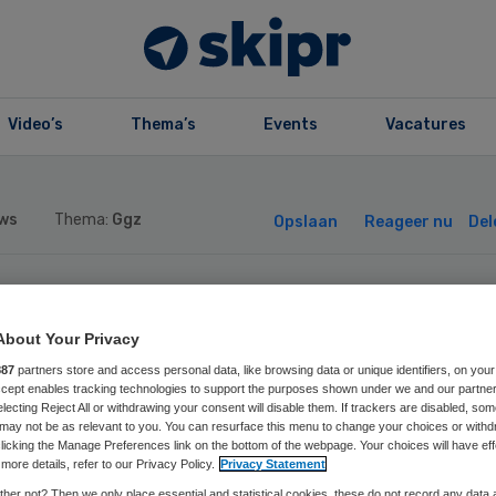
Video’s
Thema’s
Events
Vacatures
ws
Thema:
Ggz
Opslaan
Reageer nu
Del
Z Drenthe lance
About Your Privacy
astenApp
887
partners store and access personal data, like browsing data or unique identifiers, on your
Accept enables tracking technologies to support the purposes shown under we and our partne
electing Reject All or withdrawing your consent will disable them. If trackers are disabled, so
may not be as relevant to you. You can resurface this menu to change your choices or withd
licking the Manage Preferences link on the bottom of the webpage. Your choices will have eff
more details, refer to our Privacy Policy.
Privacy Statement
her not? Then we only place essential and statistical cookies, these do not record any data