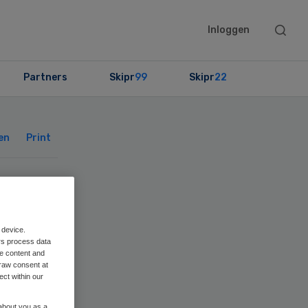
Searc
Inloggen
this
websit
Partners
Skipr
99
Skipr
22
Primary
Sidebar
en
Print
ert
 device.
rs process data
me content and
raw consent at
ect within our
 about you as a