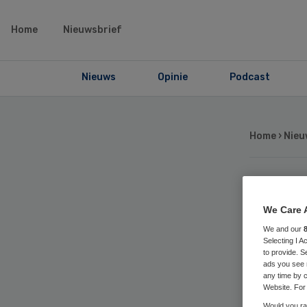
Home
Nieuwsbrief
Nieuws
Opinie
Podcast
Home
›
Nieu
GG
We Care 
Na
We and our
Selecting I 
to provide. S
ads you see 
any time by c
Website. For 
Would you rat