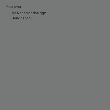
Meer over:
De Nederlandse ggz
Jeugdzorg
Primary
Sidebar