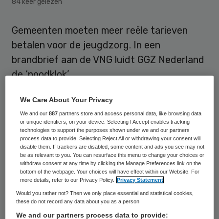
84 keer gelezen
Gemeenten moeten meer reële tarieven
betalen voor de jeugdzorg. In een
brandbrief aan de VNG luidt GGZ Nederland
de ‘noodklok’.
“Jaar op jaar zien we dat onze leden
We Care About Your Privacy
geconfronteerd worden met tarieven die
We and our
887
partners store and access personal data, like browsing data
or unique identifiers, on your device. Selecting I Accept enables tracking
vaak niet eens kostendekkend zijn”, schrijft
technologies to support the purposes shown under we and our partners
process data to provide. Selecting Reject All or withdrawing your consent will
directeur Esman-Peeters van GGZ
disable them. If trackers are disabled, some content and ads you see may not
Nederland aan VNG-voorzitter Van Zanen.
be as relevant to you. You can resurface this menu to change your choices or
withdraw consent at any time by clicking the Manage Preferences link on the
bottom of the webpage. Your choices will have effect within our Website. For
more details, refer to our Privacy Policy.
Privacy Statement
Reserves
Would you rather not? Then we only place essential and statistical cookies,
these do not record any data about you as a person
“Een aantal jaren hebben aanbieders waar
We and our partners process data to provide: