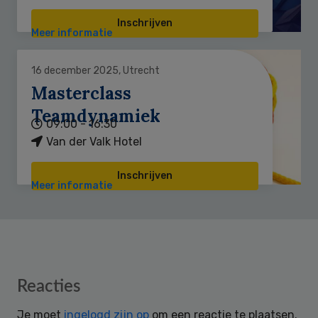
Inschrijven
Meer informatie
16 december 2025, Utrecht
Masterclass
Teamdynamiek
09:00 - 16:30
Van der Valk Hotel
Inschrijven
Meer informatie
Reader
Reacties
Interactions
Je moet
ingelogd zijn op
om een reactie te plaatsen.