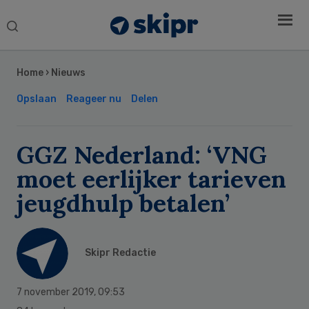
Search
this
Secondary
website
Sidebar
Home
›
Nieuws
Opslaan
Reageer nu
Delen
GGZ Nederland: ‘VNG
moet eerlijker tarieven
jeugdhulp betalen’
Skipr Redactie
7 november 2019
,
09:53