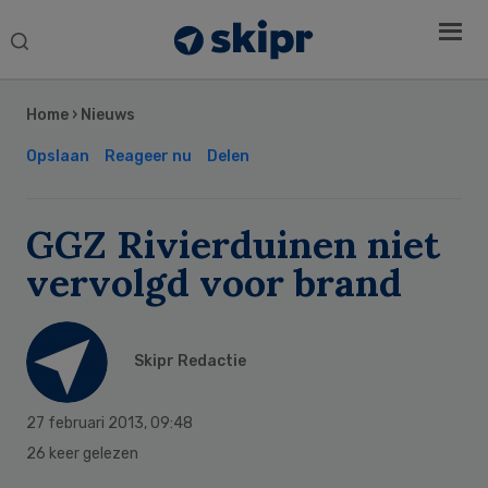
Search
this
Secondary
website
Sidebar
Home
›
Nieuws
Opslaan
Reageer nu
Delen
GGZ Rivierduinen niet
vervolgd voor brand
Skipr Redactie
27 februari 2013
,
09:48
26 keer gelezen