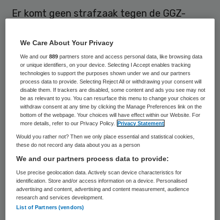
Er komt geen strafzaak tegen de GGZ-
instelling Rivierduinen in Oegstgeest, waar
in maart 2011 drie personen zijn omgekomen
We Care About Your Privacy
door een brand. Het Openbaar Ministerie
We and our
889
partners store and access personal data, like browsing data
or unique identifiers, on your device. Selecting I Accept enables tracking
(OM) in Den Haag zegt dat er niks mis was
technologies to support the purposes shown under we and our partners
process data to provide. Selecting Reject All or withdrawing your consent will
met de brandveiligheid van Rivierduinen en
disable them. If trackers are disabled, some content and ads you see may not
be as relevant to you. You can resurface this menu to change your choices or
dat de instelling niks te verwijten valt.
withdraw consent at any time by clicking the Manage Preferences link on the
bottom of the webpage. Your choices will have effect within our Website. For
De brand
is op 12 maart mogelijk
more details, refer to our Privacy Policy.
Privacy Statement
Would you rather not? Then we only place essential and statistical cookies,
uitgebroken door een brandende sigaret
these do not record any data about you as a person
van een bewoner, maar zekerheid bestaat
We and our partners process data to provide:
daarover niet. De oorzaak is niet meer te
Use precise geolocation data. Actively scan device characteristics for
identification. Store and/or access information on a device. Personalised
achterhalen, meldt het OM woensdag.
advertising and content, advertising and content measurement, audience
Justitie begon in april vorig jaar een
research and services development.
List of Partners (vendors)
zogeheten gerechtelijk vooronderzoek om