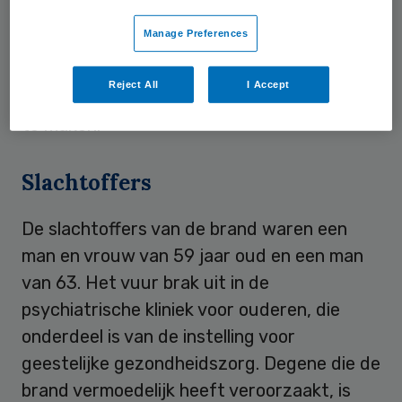
een beter beeld te krijgen van het
Manage Preferences
rookbeleid bij Rivierduinen. Toen heerste het
beeld nog dat Rivierduinen meer had
Reject All
I Accept
moeten doen om het risico op brand kleiner
te maken.
Slachtoffers
De slachtoffers van de brand waren een
man en vrouw van 59 jaar oud en een man
van 63. Het vuur brak uit in de
psychiatrische kliniek voor ouderen, die
onderdeel is van de instelling voor
geestelijke gezondheidszorg. Degene die de
brand vermoedelijk heeft veroorzaakt, is