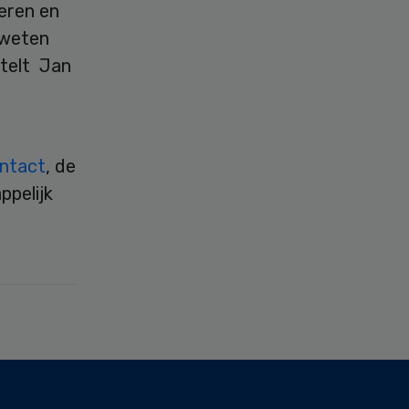
eren en
 weten
stelt Jan
ontact
, de
ppelijk