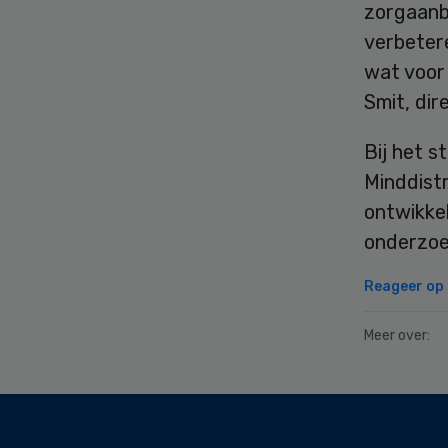
zorgaanb
verbeter
wat voor 
Smit, dir
Bij het s
Minddistr
ontwikke
onderzoek
Reageer op d
Meer over:
Secondary
Sidebar