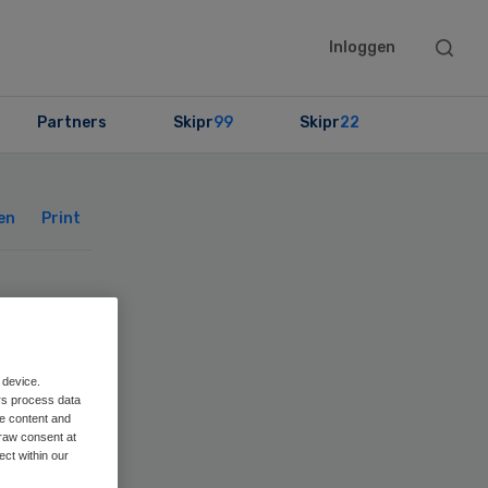
Searc
Inloggen
this
websit
Partners
Skipr
99
Skipr
22
Primary
Sidebar
en
Print
t
 device.
rs process data
me content and
n
raw consent at
ect within our