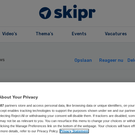
Video’s
Thema’s
Events
Vacatures
ws
Opslaan
Reageer nu
Del
Zin Geest wil me
About Your Privacy
health-partner
887
partners store and access personal data, like browsing data or unique identifiers, on your
Accept enables tracking technologies to support the purposes shown under we and our partne
electing Reject All or withdrawing your consent will disable them. If trackers are disabled, so
orbraken forcere
may not be as relevant to you. You can resurface this menu to change your choices or withd
licking the Manage Preferences link on the bottom of the webpage. Your choices will have eff
more details, refer to our Privacy Policy.
Privacy Statement