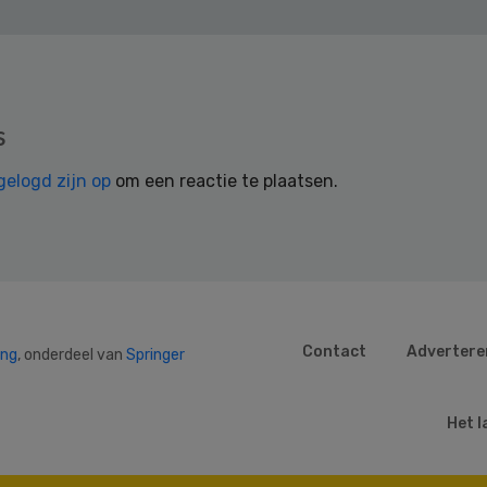
s
gelogd zijn op
om een reactie te plaatsen.
Contact
Advertere
ing
, onderdeel van
Springer
Het l