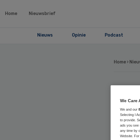
Home
Nieuwsbrief
Nieuws
Opinie
Podcast
Home
›
Nieu
GG
We Care 
e-
We and our
Selecting I 
to provide. S
do
ads you see 
any time by c
Website. For 