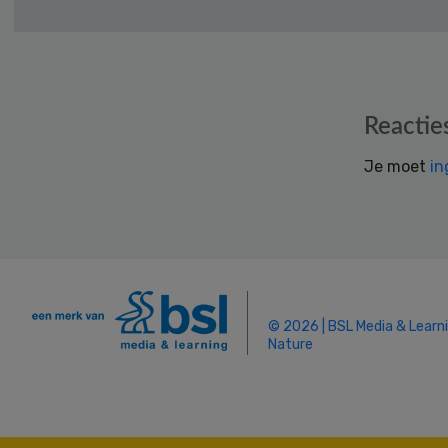
Reader
Reactie
Interactions
Je moet
in
© 2026 | BSL Media & Learn
Nature