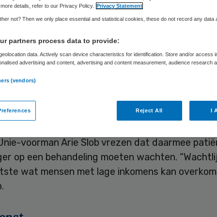
Skipr Redactie
4 september 2012
,
20:08
29 keer gelezen
more details, refer to our Privacy Policy.
Privacy Statement
her not? Then we only place essential and statistical cookies, these do not record any data
r partners process data to provide:
ks en ChristenUnie maken zich grote zorgen dat 
eolocation data. Actively scan device characteristics for identification. Store and/or access 
van de PvdA voor de zorg de wachtlijsten weer te
onalised advertising and content, advertising and content measurement, audience research 
.
 dinsdagavond tijdens het lijsttrekkersdebat in C
ners (vendors)
eerd door RTL, het Financieele Dagblad, BNR en E
il het marktdenken in de zorg terugdringen en he
references
Reject All
I 
regionaal inzetten
. GroenLinks-leider Jolande Sap
Unie-voorman Arie Slob vrezen dat daarmee pati
ger op een behandeling moeten wachten. “Wachtlij
htste wat mensen met lage inkomens kan overkom
.