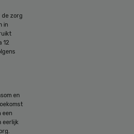
l de zorg
n in
ruikt
a 12
olgens
amsom en
toekomst
n een
eerlijk
org.