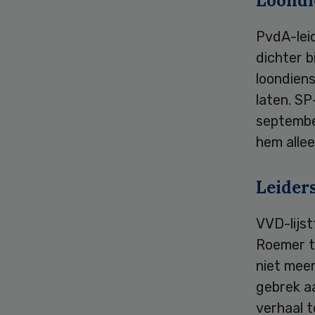
Loondi
PvdA-leid
dichter b
loondien
laten. SP
septembe
hem alle
Leider
VVD-lijst
Roemer t
niet meer
gebrek aa
verhaal t