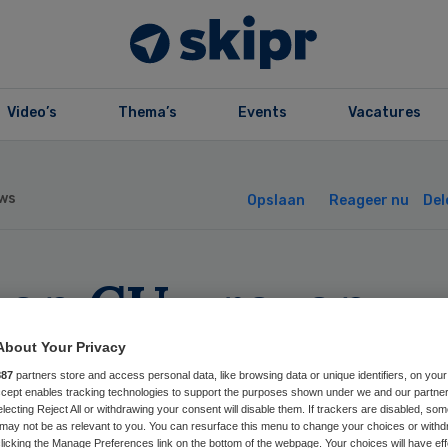
Video’s
Thema’s
Events
Vacatures
ws
Opslaan
Reageer nu
Del
 en CU vrezen
htlijsten bij Pv
About Your Privacy
887
partners store and access personal data, like browsing data or unique identifiers, on your
Accept enables tracking technologies to support the purposes shown under we and our partne
electing Reject All or withdrawing your consent will disable them. If trackers are disabled, so
may not be as relevant to you. You can resurface this menu to change your choices or withd
licking the Manage Preferences link on the bottom of the webpage. Your choices will have eff