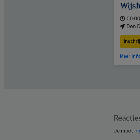
Wijs
00:00
Den D
Inschri
Meer inf
Reader
Reactie
Interactions
Je moet
in