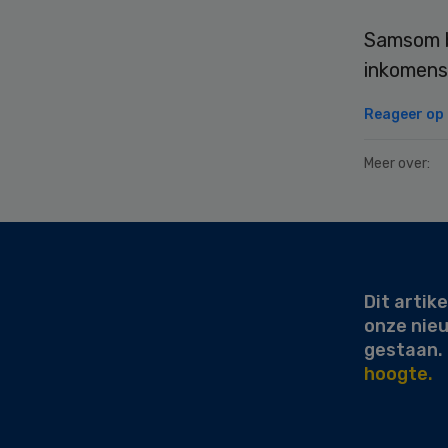
Samsom b
inkomens
Reageer op d
Meer over:
Secondary
Sidebar
Dit artike
onze nie
gestaan.
hoogte.