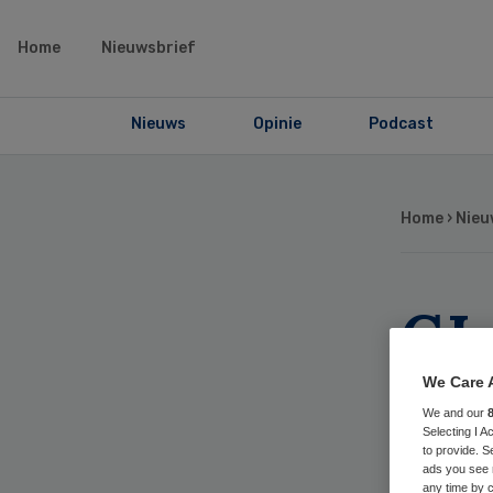
Home
Nieuwsbrief
Nieuws
Opinie
Podcast
Home
›
Nieu
GL
wac
We Care 
We and our
Selecting I 
to provide. S
ads you see 
any time by c