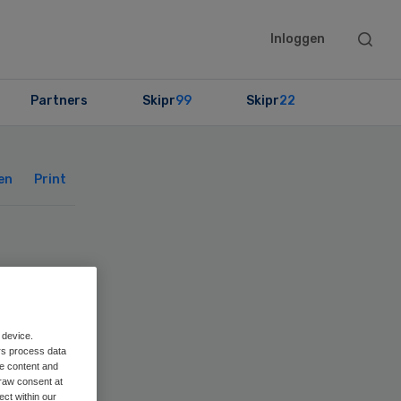
Searc
Inloggen
this
websit
Partners
Skipr
99
Skipr
22
Primary
Sidebar
en
Print
dA
 device.
rs process data
me content and
raw consent at
ect within our