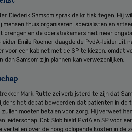
enst
er Diederik Samsom sprak de kritiek tegen. Hij wi
ij mensen thuis organiseren, specialisten en artse
st brengen en de operatiekamers niet meer ongeb
-leider Emile Roemer daagde de PvdA-leider uit n
r voor een kabinet met de SP te kiezen, omdat v
en dan Samsom zijn plannen kan verwezenlijken.
schap
trekker Mark Rutte zei verbijsterd te zijn dat S
ijdens het debat beweerden dat patiënten in de 
 zullen moeten betalen voor zorg. Hij verweet he
n leiderschap. Ook Slob hield PvdA en SP voor een 
e vertellen over de hoog oplopende kosten in de z