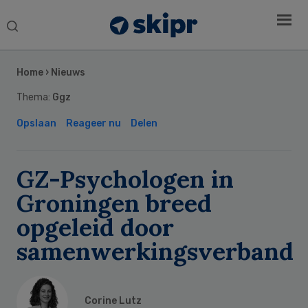
Search
this
Secondary
website
Sidebar
Home
›
Nieuws
Thema:
Ggz
Opslaan
Reageer nu
Delen
GZ-Psychologen in
Groningen breed
opgeleid door
samenwerkingsverband
Corine Lutz