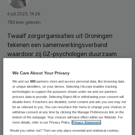
6 juli 2023
,
14:26
785 keer gelezen
Twaalf zorgorganisaties uit Groningen
tekenen een samenwerkingsverband
waardoor zij GZ-psychologen duurzaam
opleiden.
We Care About Your Privacy
We and our
889
partners store and access personal data, like browsing data
Ruim een jaar geleden werd al een
or unique identifiers, on your device. Selecting I Accept enables tracking
intentieovereenkomst ondertekend
technologies to support the purposes shown under we and our partners
process data to provide. Selecting Reject All or withdrawing your consent will
waarmee de zorgorganisaties uit Groningen
disable them. If trackers are disabled, some content and ads you see may not
be as relevant to you. You can resurface this menu to change your choices or
de krachten bundelden. Met het
withdraw consent at any time by clicking the Manage Preferences link on the
bottom of the webpage. Your choices will have effect within our Website. For
tekenmoment afgelopen juni gaven de
more details, refer to our Privacy Policy.
Privacy Statement
deelnemende organisaties hieraan een
Would you rather not? Then we only place essential and statistical cookies,