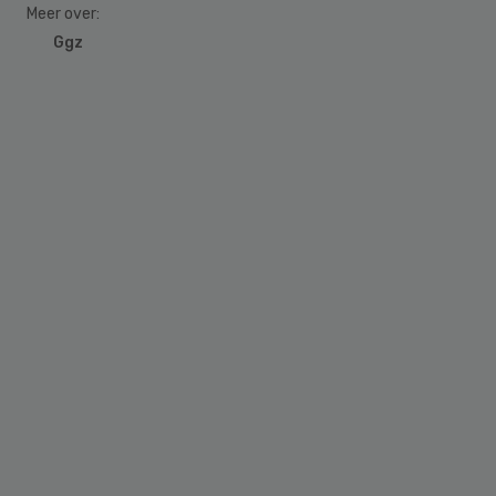
Meer over:
Ggz
Primary
Sidebar