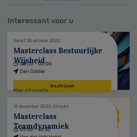
Interessant voor u
Vanaf 28 oktober 2025
Masterclass Bestuurlijke
Wijsheid
00:00 - 00:00
Den Dolder
Inschrijven
Meer informatie
16 december 2025, Utrecht
Masterclass
Teamdynamiek
09:00 - 16:30