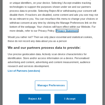
or unique identifiers, on your device. Selecting I Accept enables tracking
Een huisarts uit Den Haag wordt verdacht
technologies to support the purposes shown under we and our partners
process data to provide. Selecting Reject All or withdrawing your consent will
van het seksueel misbruiken van twee
disable them. If trackers are disabled, some content and ads you see may not
be as relevant to you. You can resurface this menu to change your choices or
vrouwen. Het tuchtcollege heeft de man
withdraw consent at any time by clicking the Manage Preferences link on the
voor een halfjaar geschorst, maar hij
bottom of the webpage. Your choices will have effect within our Website. For
more details, refer to our Privacy Policy.
Privacy Statement
spande hoger beroep aan, daardoor is zijn
Would you rather not? Then we only place essential and statistical cookies,
praktijk nog gewoon open. Dat meldt het
these do not record any data about you as a person
We and our partners process data to provide:
AD. De arts moet in november voor de
Use precise geolocation data. Actively scan device characteristics for
strafrechter komen.
identification. Store and/or access information on a device. Personalised
advertising and content, advertising and content measurement, audience
De Inspectie voor de Gezondheidszorg zegt
research and services development.
List of Partners (vendors)
tegen het AD dat ze de praktijk van de
verdachte niet kan sluiten. “Er zijn strenge
Manage Preferences
regels waar we aan moeten voldoen
voordat we tot zo’n maatregel kunnen
Reject All
I Accept
overgaan. Daaraan hebben we niet kunnen