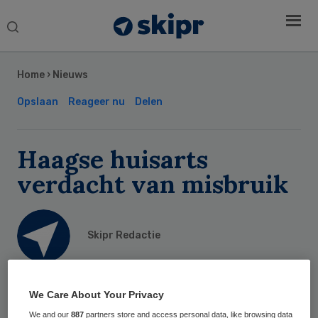
Search
this
Secondary
website
Sidebar
Home
›
Nieuws
Opslaan
Reageer nu
Delen
Haagse huisarts
verdacht van misbruik
Skipr Redactie
25 september 2014
,
07:15
We Care About Your Privacy
75 keer gelezen
We and our
887
partners store and access personal data, like browsing data