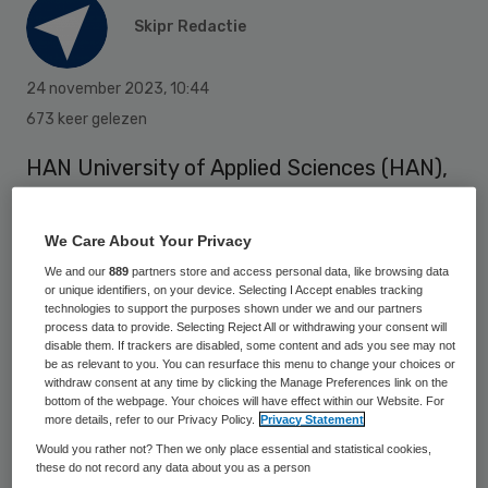
Skipr Redactie
24 november 2023
,
10:44
673 keer gelezen
HAN University of Applied Sciences (HAN),
kennisorganisatie Vilans en het Jo Visser
fonds gaan aan onderzoek dat bijdraagt
We Care About Your Privacy
aan beter zorgonderwijs en betere
We and our
889
partners store and access personal data, like browsing data
or unique identifiers, on your device. Selecting I Accept enables tracking
ouderenzorg.
technologies to support the purposes shown under we and our partners
process data to provide. Selecting Reject All or withdrawing your consent will
disable them. If trackers are disabled, some content and ads you see may not
be as relevant to you. You can resurface this menu to change your choices or
De HAN en Vilans hadden reeds een
withdraw consent at any time by clicking the Manage Preferences link on the
bestuurlijke samenwerkingsovereenkomst
bottom of the webpage. Your choices will have effect within our Website. For
more details, refer to our Privacy Policy.
Privacy Statement
om elkaar te versterken op het gebied van
Would you rather not? Then we only place essential and statistical cookies,
onderzoek, onderwijs en praktijk. Nu is er
these do not record any data about you as a person