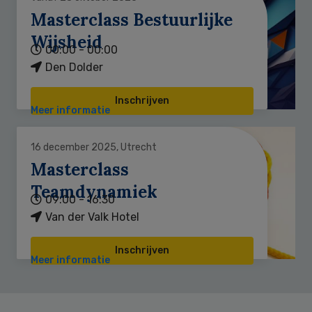
Masterclass Bestuurlijke
Wijsheid
00:00 - 00:00
Den Dolder
Inschrijven
Meer informatie
16 december 2025, Utrecht
Masterclass
Teamdynamiek
09:00 - 16:30
Van der Valk Hotel
Inschrijven
Meer informatie