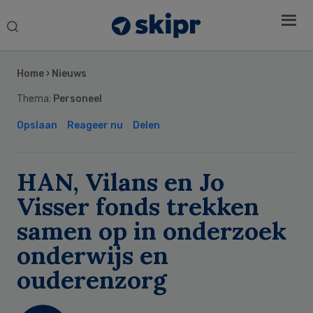
Search
this
Secondary
website
Sidebar
Home
›
Nieuws
Thema:
Personeel
Opslaan
Reageer nu
Delen
HAN, Vilans en Jo
Visser fonds trekken
samen op in onderzoek
onderwijs en
ouderenzorg