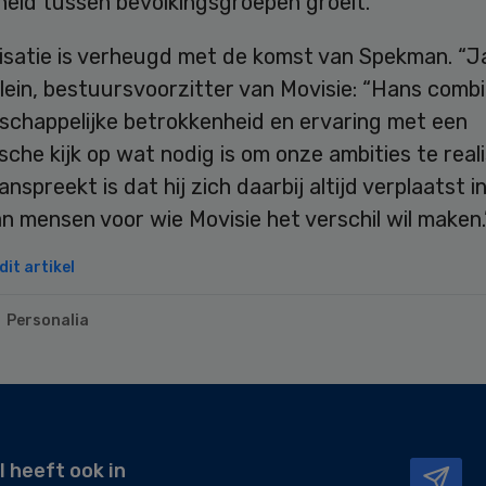
heid tussen bevolkingsgroepen groeit.”
isatie is verheugd met de komst van Spekman. “J
lein, bestuursvoorzitter van Movisie: “Hans comb
tschappelijke betrokkenheid en ervaring met een
che kijk op wat nodig is om onze ambities te reali
anspreekt is dat hij zich daarbij altijd verplaatst i
an mensen voor wie Movisie het verschil wil maken.
it artikel
Personalia
l heeft ook in