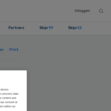
Searc
Inloggen
this
websit
Partners
Skipr
99
Skipr
22
Primary
Sidebar
en
Print
uwe
 device.
rs process data
me content and
raw consent at
ect within our