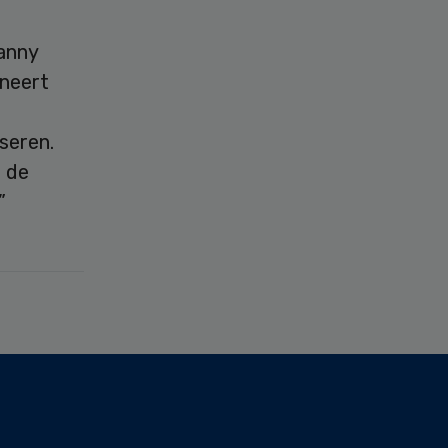
anny
ineert
seren.
n de
”