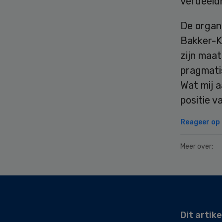
verdeeld
De organ
Bakker-K
zijn maa
pragmatis
Wat mij a
positie v
Reageer op d
Meer over:
Secondary
Sidebar
Dit artike