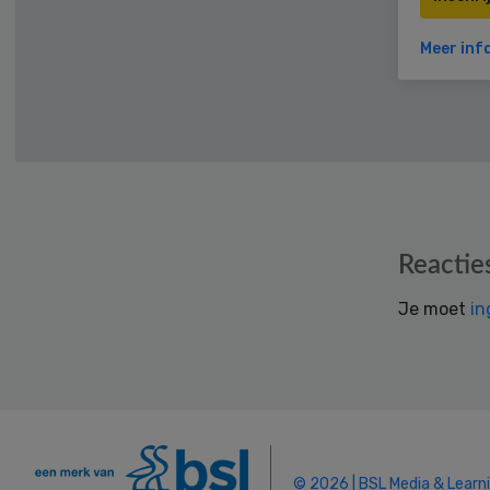
Meer inf
Reader
Reactie
Interactions
Je moet
in
© 2026 | BSL Media & Learn