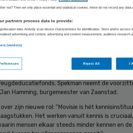
her not? Then we only place essential and statistical cookies, these do not record any data
r partners process data to provide:
Skipr Redactie
11 oktober 2024
,
16:29
878 keer gelezen
eolocation data. Actively scan device characteristics for identification. Store and/or access 
onalised advertising and content, advertising and content measurement, audience research 
.
kman is benoemd tot nieuwe voorzitter van de r
ners (vendors)
van Movisie.
references
Reject All
I 
as 25 jaar politiek actief en is sinds zes jaar di
Jeugdeducatiefonds. Spekman neemt de voorzit
 Jan Hamming, burgemeester van Zaanstad.
ver zijn nieuwe rol: “Movisie is hét kennisinstitu
raagstukken. Het werken vanuit kennis is cruciaal, 
 waarin mensen elkaar steeds minder kennen en de