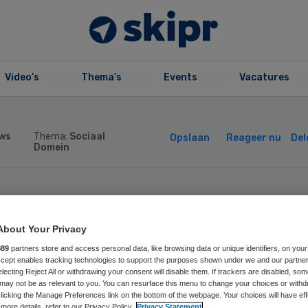
Video’s
Thema’s
Events
Vacatures
ws
Thema:
Sociaal
Opslaan
Reageer nu
Del
Domein
ns Spekman nie
About Your Privacy
rzitter raad van
889
partners store and access personal data, like browsing data or unique identifiers, on your
Accept enables tracking technologies to support the purposes shown under we and our partne
electing Reject All or withdrawing your consent will disable them. If trackers are disabled, so
zicht Movisie
may not be as relevant to you. You can resurface this menu to change your choices or withd
licking the Manage Preferences link on the bottom of the webpage. Your choices will have eff
more details, refer to our Privacy Policy.
Privacy Statement