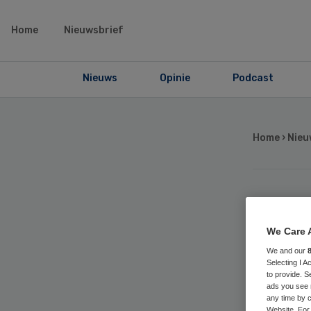
Home
Nieuwsbrief
Nieuws
Opinie
Podcast
Home
›
Nieu
Ha
We Care 
voo
We and our
Selecting I 
to provide. S
toe
ads you see 
any time by c
Website. For 