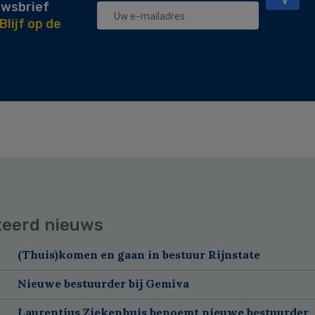
uwsbrief
Blijf op de
teerd nieuws
(Thuis)komen en gaan in bestuur Rijnstate
Nieuwe bestuurder bij Gemiva
Laurentius Ziekenhuis benoemt nieuwe bestuurder