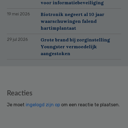
voor informatiebeveiliging
Biotronik negeert al 10 jaar
19 mei 2026
waarschuwingen falend
hartimplantaat
Grote brand bij zorginstelling
29 jul 2026
Youngster vermoedelijk
aangestoken
Reader
Reacties
Interactions
Je moet
ingelogd zijn op
om een reactie te plaatsen.