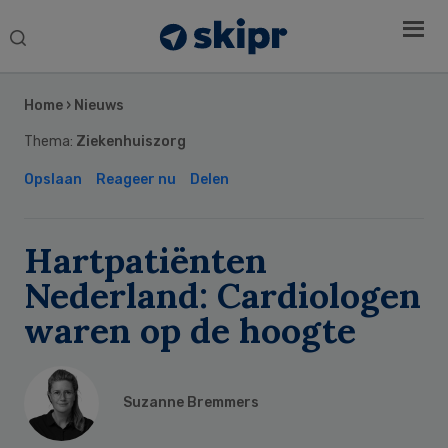
Search
this
Secondary
website
Sidebar
Home
›
Nieuws
Thema:
Ziekenhuiszorg
Opslaan
Reageer nu
Delen
Hartpatiënten
Nederland: Cardiologen
waren op de hoogte
Suzanne Bremmers