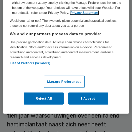
Nederland. Vervolgens, stelt de organisatie,
withdraw consent at any time by clicking the Manage Preferences link on the
bottom of the webpage. Your choices will have effect within our Website. For
hebben veel cardiologen hun patiënten ook
more details, refer to our Privacy Policy.
Privacy Statement
niet actief geïnformeerd over de mogelijke
Would you rather not? Then we only place essential and statistical cookies,
these do not record any data about you as a person
risico’s van de ICD-draden waarmee zij
We and our partners process data to provide:
dagelijks leven.
Use precise geolocation data. Actively scan device characteristics for
identification. Store and/or access information on a device. Personalised
advertising and content, advertising and content measurement, audience
Onterechte shocks
research and services development.
List of Partners (vendors)
Uit onderzoek van Investico, het
Nederlands Tijdschrift voor Geneeskunde
Manage Preferences
(NTVG), Nieuwsuur en De Groene
Amsterdammer blijkt dat de fabrikant van
Reject All
I Accept
medische hulpmiddelen Biotronik al ruim
tien jaar waarschuwingen over een falend
hartimplantaat naast zich neer heeft