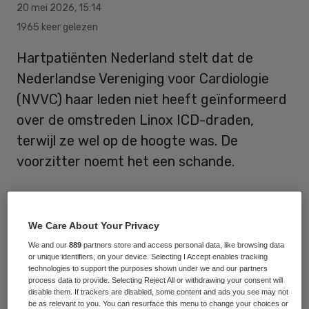
20 mei 2026
,
15:14
1965 keer gelezen
Hartpatiënten Nederland stelt dat de
Nederlandse Vereniging voor Cardiologie
(NVVC) haar leden niet heeft geïnformeerd
over de omstreden Linox ICD-draden,
terwijl ze wel op de hoogte was. De
voorzitter noemt het een schande.
Hartpatiënten Nederland stelt dat de
We Care About Your Privacy
NVVC al in 2013 op de hoogte was van de
We and our
889
partners store and access personal data, like browsing data
problemen, maar leden niet onmiddellijk
or unique identifiers, on your device. Selecting I Accept enables tracking
heeft geïnformeerd. Dat gebeurde pas
technologies to support the purposes shown under we and our partners
process data to provide. Selecting Reject All or withdrawing your consent will
lange tijd erna, stelt Hartpatiënten
disable them. If trackers are disabled, some content and ads you see may not
be as relevant to you. You can resurface this menu to change your choices or