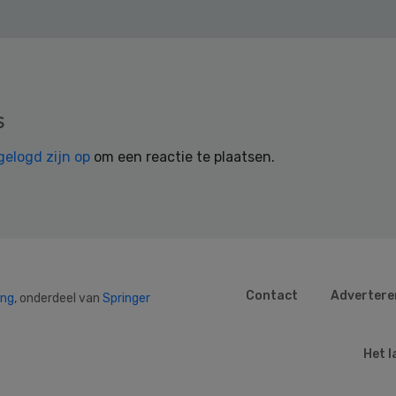
s
gelogd zijn op
om een reactie te plaatsen.
Contact
Advertere
ing
, onderdeel van
Springer
Het l