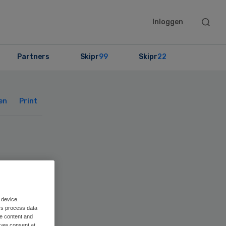
Searc
Inloggen
this
websit
Partners
Skipr
99
Skipr
22
Primary
Sidebar
en
Print
t
um
 device.
rs process data
me content and
raw consent at