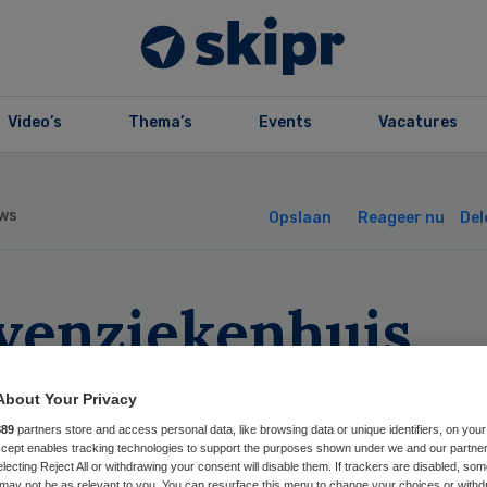
Video’s
Thema’s
Events
Vacatures
ws
Opslaan
Reageer nu
Del
venziekenhuis
rdt afgebouwd to
About Your Privacy
liklinisch centr
889
partners store and access personal data, like browsing data or unique identifiers, on your
Accept enables tracking technologies to support the purposes shown under we and our partne
electing Reject All or withdrawing your consent will disable them. If trackers are disabled, so
may not be as relevant to you. You can resurface this menu to change your choices or withd