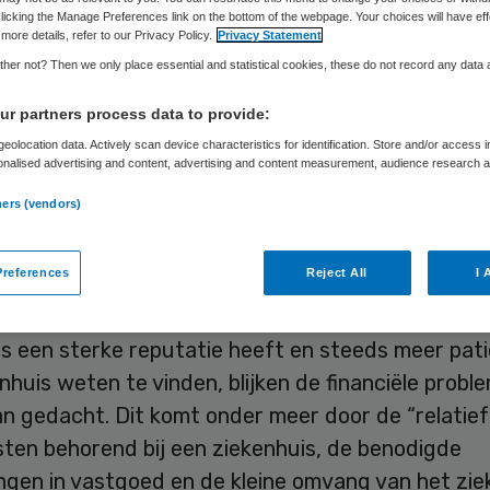
licking the Manage Preferences link on the bottom of the webpage. Your choices will have eff
more details, refer to our Privacy Policy.
Privacy Statement
her not? Then we only place essential and statistical cookies, these do not record any data
Skipr Redactie
3 februari 2017
,
10:06
84 keer gelezen
r partners process data to provide:
eolocation data. Actively scan device characteristics for identification. Store and/or access 
nziekenhuis in Rotterdam begint dit jaar met de
onalised advertising and content, advertising and content measurement, audience research 
.
 tot een poliklinisch centrum. Dit is volgens het
ners (vendors)
s nodig omdat de financiële situatie vraagt om e
 voor de korte termijn.
references
Reject All
I 
het
Havenziekenhuis
naar eigen zeggen bij patiën
rs een sterke reputatie heeft en steeds meer pat
nhuis weten te vinden, blijken de financiële probl
an gedacht. Dit komt onder meer door de “relatie
sten behorend bij een ziekenhuis, de benodigde
ngen in vastgoed en de kleine omvang van het zie