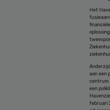
Het Have
fusieaan
financiël
oplossing
tweespore
Ziekenhu
ziekenhui
Anderzij
aan een p
centrum.
een polik
Havenziek
februari 