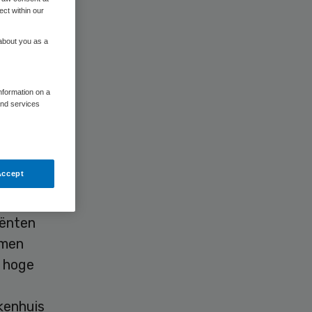
ect within our
 about you as a
information on a
and services
en
Accept
ten en
iënten
emen
f hoge
kenhuis