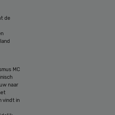
at de
en
lland
asmus MC
inisch
ouw naar
het
 vindt in