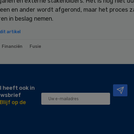
anen en externe stakeholders. Het is nog niet dui
een en ander wordt afgerond, maar het proces za
ren in beslag nemen.
it artikel
Financiën
Fusie
l heeft ook in
uwsbrief
Blijf op de