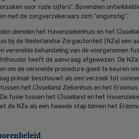
orzaken voor rode cijfers”. Bovendien ontwikkeld
en met de zorgverzekeraars zich “ongunstig”.
eden dienden het Havenziekenhuis en het IJssella
uis bij de Nederlandse Zorgautoriteit (NZa) een 
een versnelde behandeling van de voorgenomen fus
chthouder heeft de aanvraag afgewezen. De NZa
en om de versnelde procedure goed te keuren om
aag primair beschouwt als een verzoek tot conce
 tussen het IJsselland Ziekenhuis en het Erasmu
 De fusie tussen het IJsselland en het Havenziek
iet de NZa als een tweede stap binnen het Eras
orenbeleid