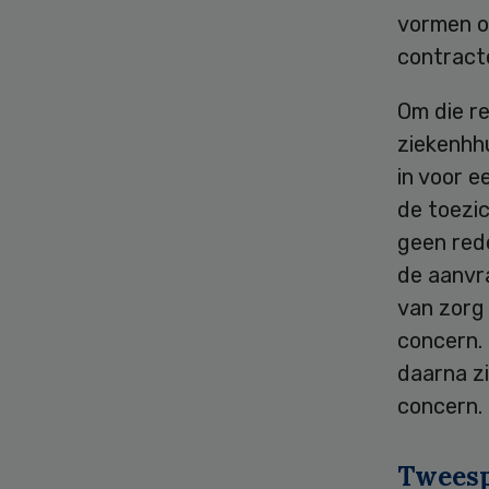
vormen o
contract
Om die r
ziekenhh
in voor 
de toezi
geen red
de aanvr
van zorg
concern.
daarna z
concern.
Tweesp