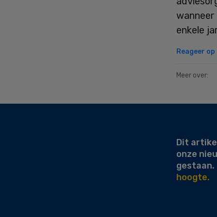
adviesorg
wanneer 
enkele ja
Reageer op d
Meer over:
Secondary
Sidebar
Dit artike
onze nie
gestaan.
hoogte.