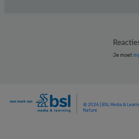
Reader
Reactie
Interactions
Je moet
in
© 2026 | BSL Media & Learn
Nature