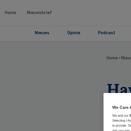
Home
Nieuwsbrief
Nieuws
Opinie
Podcast
Home
›
Nieu
Ha
wo
We Care 
po
We and our
Selecting I 
to provide. S
ads you see 