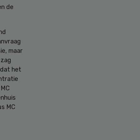
en de
nd
aanvraag
ie, maar
 zag
dat het
ntratie
s MC
enhuis
mus MC