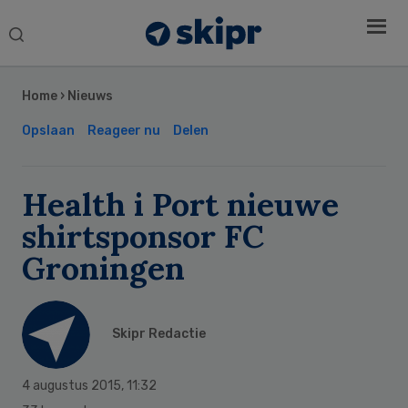
Search
this
Secondary
website
Sidebar
Home
›
Nieuws
Opslaan
Reageer nu
Delen
Health i Port nieuwe
shirtsponsor FC
Groningen
Skipr Redactie
4 augustus 2015
,
11:32