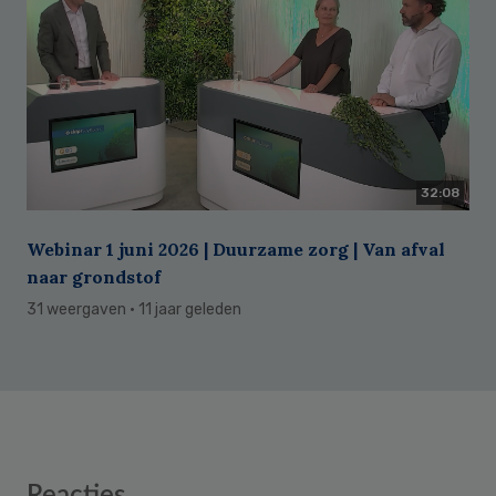
32:08
Webinar 1 juni 2026 | Duurzame zorg | Van afval
naar grondstof
31 weergaven
· 11 jaar geleden
Reader
Reacties