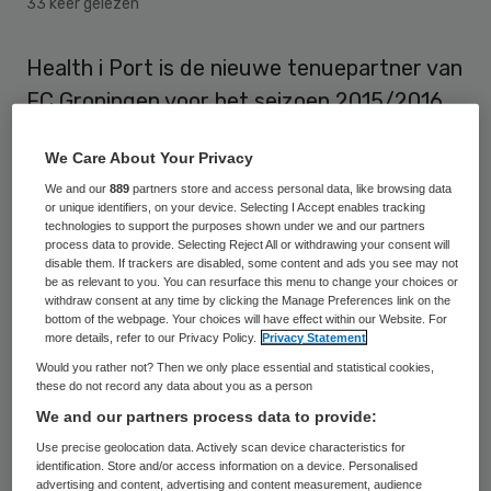
33 keer gelezen
Health i Port is de nieuwe tenuepartner van
FC Groningen voor het seizoen 2015/2016.
Het nieuwe platform wil bedrijven en
We Care About Your Privacy
zorginstellingen bij elkaar brengen om
We and our
889
partners store and access personal data, like browsing data
kennis delen en samen te werken aan
or unique identifiers, on your device. Selecting I Accept enables tracking
technologies to support the purposes shown under we and our partners
innovaties op het gebied van zorg, research
process data to provide. Selecting Reject All or withdrawing your consent will
en sportieve prestaties.
disable them. If trackers are disabled, some content and ads you see may not
be as relevant to you. You can resurface this menu to change your choices or
withdraw consent at any time by clicking the Manage Preferences link on the
Health i Port is een initiatief van GGZ-
bottom of the webpage. Your choices will have effect within our Website. For
more details, refer to our Privacy Policy.
Privacy Statement
instelling INTER-PSY en FC Groningen en zal
Would you rather not? Then we only place essential and statistical cookies,
ook verbonden zijn aan het nieuwe
these do not record any data about you as a person
Topsportzorgcentrum dat in Groningen
We and our partners process data to provide:
komt te staan. Daar zullen voor een groot
Use precise geolocation data. Actively scan device characteristics for
identification. Store and/or access information on a device. Personalised
publiek geavanceerde trainings- en
advertising and content, advertising and content measurement, audience