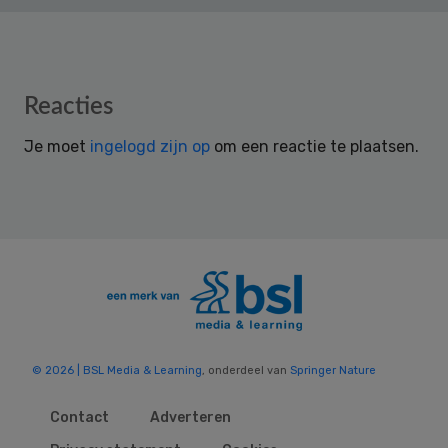
Reader
Reacties
Interactions
Je moet
ingelogd zijn op
om een reactie te plaatsen.
© 2026 | BSL Media & Learning
, onderdeel van
Springer Nature
Contact
Adverteren