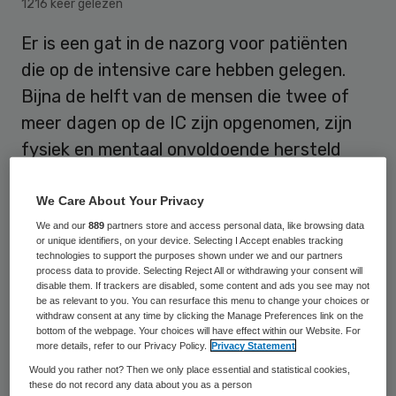
1216 keer gelezen
Er is een gat in de nazorg voor patiënten
die op de intensive care hebben gelegen.
Bijna de helft van de mensen die twee of
meer dagen op de IC zijn opgenomen, zijn
fysiek en mentaal onvoldoende hersteld
binnen het eerste jaar na ontslag, blijkt uit
onderzoek van Lise Beumeler, onderzoeker
We Care About Your Privacy
bij de RUG/Campus Fryslân en het Medisch
We and our
889
partners store and access personal data, like browsing data
or unique identifiers, on your device. Selecting I Accept enables tracking
Centrum Leeuwarden.
technologies to support the purposes shown under we and our partners
process data to provide. Selecting Reject All or withdrawing your consent will
disable them. If trackers are disabled, some content and ads you see may not
be as relevant to you. You can resurface this menu to change your choices or
Beumeler bekeek welke patiënten risico
withdraw consent at any time by clicking the Manage Preferences link on the
bottom of the webpage. Your choices will have effect within our Website. For
lopen op langdurige gezondheidsproblemen
more details, refer to our Privacy Policy.
Privacy Statement
en ook hoe zij op een zinvolle wijze kunnen
Would you rather not? Then we only place essential and statistical cookies,
these do not record any data about you as a person