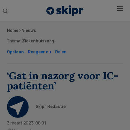
Search
this
Secondary
website
Sidebar
Home
›
Nieuws
Thema:
Ziekenhuiszorg
Opslaan
Reageer nu
Delen
‘Gat in nazorg voor IC-
patiënten’
Skipr Redactie
3 maart 2023
,
08:01