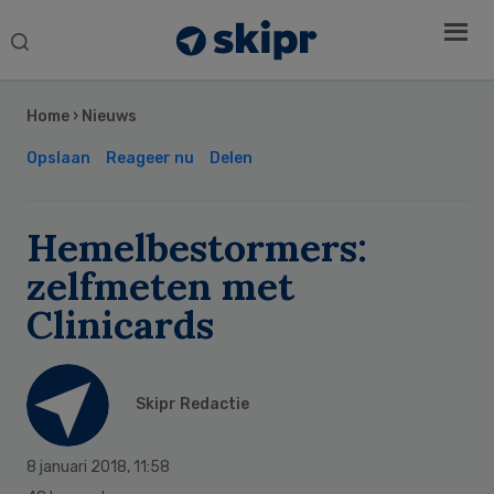
Search
this
Secondary
website
Sidebar
Home
›
Nieuws
Opslaan
Reageer nu
Delen
Hemelbestormers:
zelfmeten met
Clinicards
Skipr Redactie
8 januari 2018
,
11:58