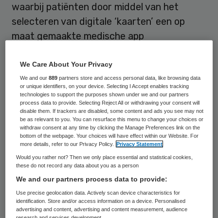
waarbij patiënten door middel van het
selecteren van digitale ‘kaarten’ een op
maat gemaakte medische app
voorgeschreven krijgen die hen in staat
stelt zelf bepaalde gegevens bij te houden
We Care About Your Privacy
(Patient Generated Health Data). Denk
We and our
889
partners store and access personal data, like browsing data
or unique identifiers, on your device. Selecting I Accept enables tracking
hierbij aan zaken zoals hartslag, bloeddruk,
technologies to support the purposes shown under we and our partners
process data to provide. Selecting Reject All or withdrawing your consent will
activiteit, pijnscore, maar ook vragenlijsten
disable them. If trackers are disabled, some content and ads you see may not
be as relevant to you. You can resurface this menu to change your choices or
zoals PROMs.
withdraw consent at any time by clicking the Manage Preferences link on the
bottom of the webpage. Your choices will have effect within our Website. For
more details, refer to our Privacy Policy.
Privacy Statement
Daarnaast vindt een patiënt specifieke
Would you rather not? Then we only place essential and statistical cookies,
informatie over zijn of haar aandoening of
these do not record any data about you as a person
interventie in de app (artikelen, animaties,
We and our partners process data to provide:
video’s). Zowel de zelfmetingen via de
Use precise geolocation data. Actively scan device characteristics for
identification. Store and/or access information on a device. Personalised
Clinicards als de informatie kan
advertising and content, advertising and content measurement, audience
research and services development.