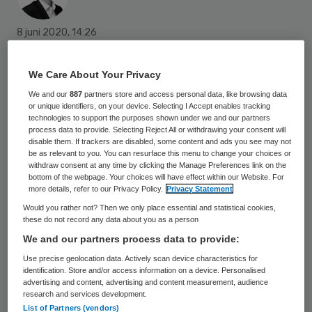
8 juni 2020
,
14:26
734 keer gelezen
We Care About Your Privacy
Reinier de Graaf ziekenhuis is een speciale
We and our
887
partners store and access personal data, like browsing data
nazorgpolikliniek gestart voor
or unique identifiers, on your device. Selecting I Accept enables tracking
technologies to support the purposes shown under we and our partners
coronapatiënten. Zij kunnen lang na hun
process data to provide. Selecting Reject All or withdrawing your consent will
ziekteperiode nog last hebben van klachten,
disable them. If trackers are disabled, some content and ads you see may not
be as relevant to you. You can resurface this menu to change your choices or
zoals benauwdheid, vermoeidheid,
withdraw consent at any time by clicking the Manage Preferences link on the
bottom of the webpage. Your choices will have effect within our Website. For
langdurig hoesten, slapeloosheid en
more details, refer to our Privacy Policy.
Privacy Statement
verminderde conditie. De Covid-19
Would you rather not? Then we only place essential and statistical cookies,
these do not record any data about you as a person
nazorgpolikliniek kan patiënten helpen bij
We and our partners process data to provide:
hun herstel.
Use precise geolocation data. Actively scan device characteristics for
identification. Store and/or access information on a device. Personalised
advertising and content, advertising and content measurement, audience
research and services development.
Coronapatiënten kunnen langdurige of
List of Partners (vendors)