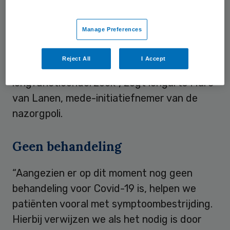
zelfs chronische lichamelijke en psychische
klachten overhouden aan hun ziekte. “Op
Manage Preferences
onze nazorgpolikliniek doen we onder meer
bloedonderzoek, nemen we longfoto’s af en
Reject All
I Accept
doen we soms ook een
longfunctieonderzoek”, zegt longarts Marc
van Lanen, mede-initiatiefnemer van de
nazorgpoli.
Geen behandeling
“Aangezien er op dit moment nog geen
behandeling voor Covid-19 is, helpen we
patiënten vooral met symptoombestrijding.
Hierbij verwijzen we als het nodig is door