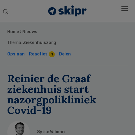
Search
this
Secondary
website
Sidebar
Home
›
Nieuws
Thema:
Ziekenhuiszorg
Opslaan
Reacties
Delen
1
Reinier de Graaf
ziekenhuis start
nazorgpolikliniek
Covid-19
Sytse Wilman