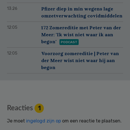
Pfizer diep in min wegens lage
13:26
omzetverwachting covidmiddelen
172 Zomereditie met Peter van der
12:05
Meer: 'Ik wist niet waar ik aan
begon'
PODCAST
Voorzorg zomereditie | Peter van
12:05
der Meer wist niet waar hij aan
begon
Reader
Reacties
1
Interactions
Je moet
ingelogd zijn op
om een reactie te plaatsen.