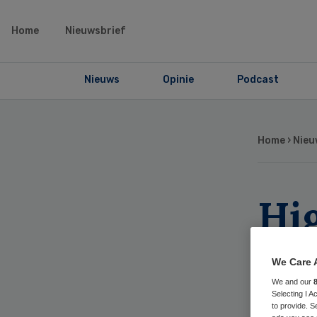
Home
Nieuwsbrief
Nieuws
Opinie
Podcast
Home
›
Nieu
Hi
ui
We Care 
ov
We and our
Selecting I 
to provide. S