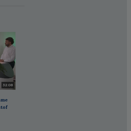
32:08
zame
stof