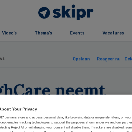
Video’s
Thema’s
Events
Vacatures
ws
Opslaan
Reageer nu
Del
ghCare neemt
tzendorganisatie
About Your Privacy
er
887
partners store and access personal data, like browsing data or unique identifiers, on your
Accept enables tracking technologies to support the purposes shown under we and our partne
electing Reject All or withdrawing your consent will disable them. If trackers are disabled, so