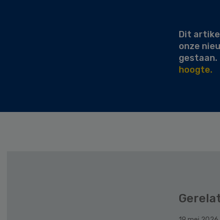
Sidebar
Dit artike
onze nie
gestaan.
hoogte.
Gerela
19 mei 2026