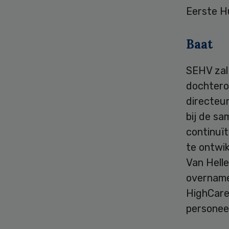
Eerste Hu
Baat
SEHV zal
dochtero
directeu
bij de sa
continuït
te ontwik
Van Hell
overname,
HighCare,
personeel