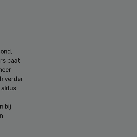
mond,
rs baat
meer
ch verder
 aldus
 bij
an