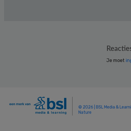
Reader
Reactie
Interactions
Je moet
in
© 2026 | BSL Media & Learn
Nature