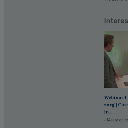
Interes
Webinar 1 
zorg | Cir
in ...
· 14 jaar gel