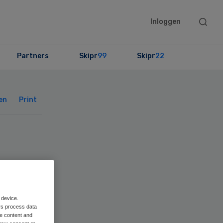
Searc
Inloggen
this
websit
Partners
Skipr
99
Skipr
22
Primary
Sidebar
en
Print
 device.
rs process data
me content and