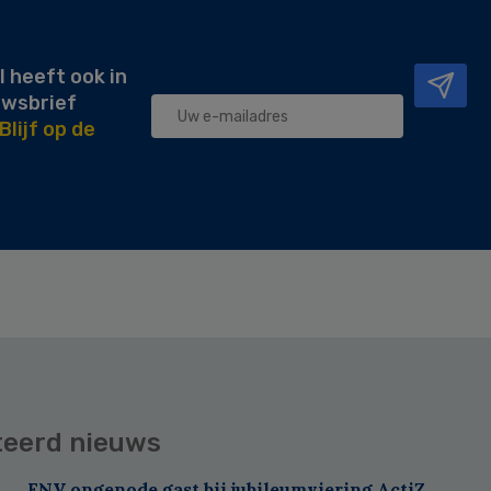
l heeft ook in
uwsbrief
Blijf op de
teerd nieuws
FNV ongenode gast bij jubileumviering ActiZ