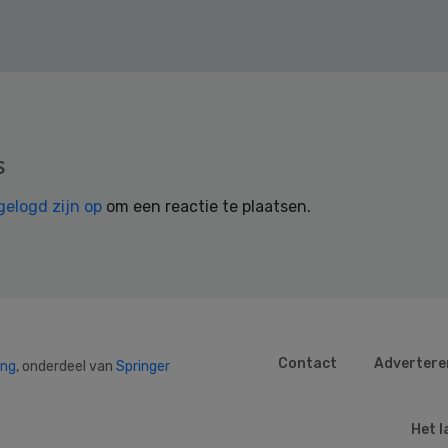
s
gelogd zijn op
om een reactie te plaatsen.
Contact
Advertere
ing
, onderdeel van
Springer
Het l