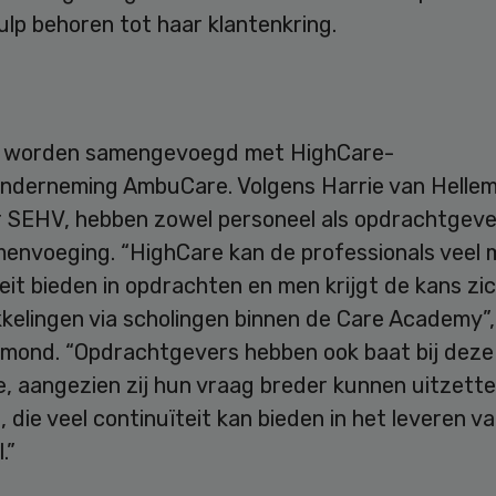
lp behoren tot haar klantenkring.
 worden samengevoegd met HighCare-
nderneming AmbuCare. Volgens Harrie van Helle
r SEHV, hebben zowel personeel als opdrachtgeve
menvoeging. “HighCare kan de professionals veel 
eit bieden in opdrachten en men krijgt de kans zi
kelingen via scholingen binnen de Care Academy”,
emond. “Opdrachtgevers hebben ook baat bij deze
 aangezien zij hun vraag breder kunnen uitzetten
 die veel continuïteit kan bieden in het leveren v
.”