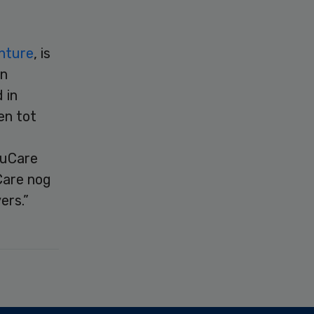
nture
, is
an
 in
en tot
buCare
Care nog
ers.”