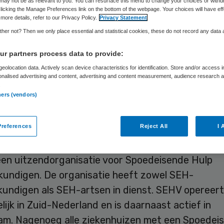
may not be as relevant to you. You can resurface this menu to change your choices or withd
licking the Manage Preferences link on the bottom of the webpage. Your choices will have eff
more details, refer to our Privacy Policy.
Privacy Statement
Skipr Redactie
29 december 2011
,
08:00
94 keer gelezen
her not? Then we only place essential and statistical cookies, these do not record any data
r partners process data to provide:
eolocation data. Actively scan device characteristics for identification. Store and/or access 
ingsbureau HighCare neemt met hulp van
onalised advertising and content, advertising and content measurement, audience research 
.
atiemaatschappij Holland Venture uitzendorganis
ners (vendors)
hCare denkt zich met de overname verder te profi
ke speler op het gebied van flexibele personeelsop
references
Reject All
I 
g.
een uitzendorganisatie voor Spoedeisende Hulp
kundigen. De organisatie heeft zowel SEH-
kundigen als SEH-artsen in dienst. SEHV opereert
ijk in Zuid-Nederland en is daarnaast actief in
m. Nagenoeg alle ziekenhuizen met een Spoedei