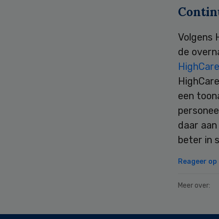
Contin
Volgens 
de overn
HighCar
HighCare
een toon
personeel
daar aan
beter in 
Reageer op d
Meer over:
Secondary