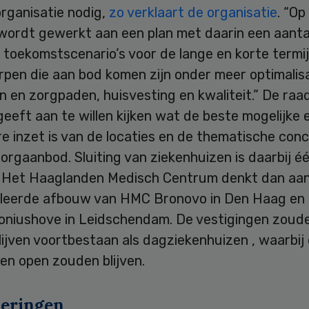
rganisatie nodig,
zo verklaart de organisatie
. “Op
ordt gewerkt aan een plan met daarin een aanta
 toekomstscenario’s voor de lange en korte termij
pen die aan bod komen zijn onder meer optimalisa
 en zorgpaden, huisvesting en kwaliteit.” De raa
eeft aan te willen kijken wat de beste mogelijke
e inzet is van de locaties en de thematische con
orgaanbod. Sluiting van ziekenhuizen is daarbij é
. Het Haaglanden Medisch Centrum denkt dan aa
leerde afbouw van HMC Bronovo in Den Haag en 
niushove in Leidschendam. De vestigingen zoud
ijven voortbestaan als dagziekenhuizen , waarbij
eken open zouden blijven.
eringen