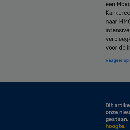
een Moed
Kankerce
naar HMC
intensive
verpleeg
voor de i
Reageer op d
Secondary
Sidebar
Dit artike
onze nie
gestaan.
hoogte.