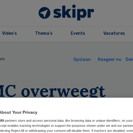
Video’s
Thema’s
Events
Vacatures
ws
Opslaan
Reageer nu
Del
C overweegt
iting Bronovo-
About Your Privacy
ekenhuis
889
partners store and access personal data, like browsing data or unique identifiers, on your
Accept enables tracking technologies to support the purposes shown under we and our partne
electing Reject All or withdrawing your consent will disable them. If trackers are disabled, so