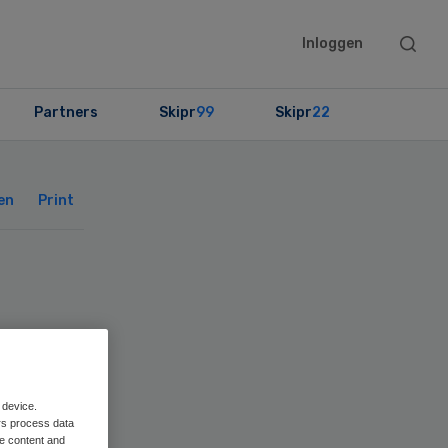
Searc
Inloggen
this
websit
Partners
Skipr
99
Skipr
22
Primary
Sidebar
en
Print
 device.
rs process data
me content and