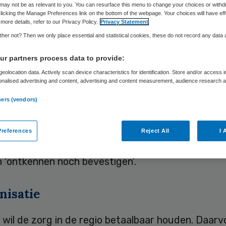
may not be as relevant to you. You can resurface this menu to change your choices or withd
licking the Manage Preferences link on the bottom of the webpage. Your choices will have eff
more details, refer to our Privacy Policy.
Privacy Statement
Skipr Redactie
29 december 2018
,
11:02
80 keer gelezen
her not? Then we only place essential and statistical cookies, these do not record any data
r partners process data to provide:
eolocation data. Actively scan device characteristics for identification. Store and/or access 
landen Medisch Centrum (HMC) gaat mogelijk de
onalised advertising and content, advertising and content measurement, audience research 
zen Bronovo en Antoniushove sluiten. In dat geva
.
ners (vendors)
 locatie Westeinde openblijven. Eind januari neem
ur een besluit.
references
Reject All
I 
t het AD op 29 december
. Het HMC wil dreigende
n ‘ontkennen noch bevestigen’.
nisatie
il de zorg in de regio betaalbaar houden. Daarvo