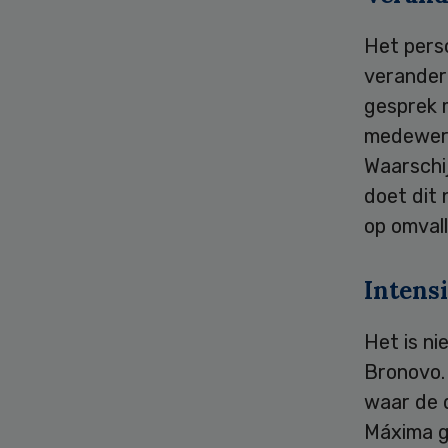
Het perso
verander
gesprek 
medewerk
Waarschi
doet dit 
op omvall
Intens
Het is ni
Bronovo. 
waar de 
Máxima g