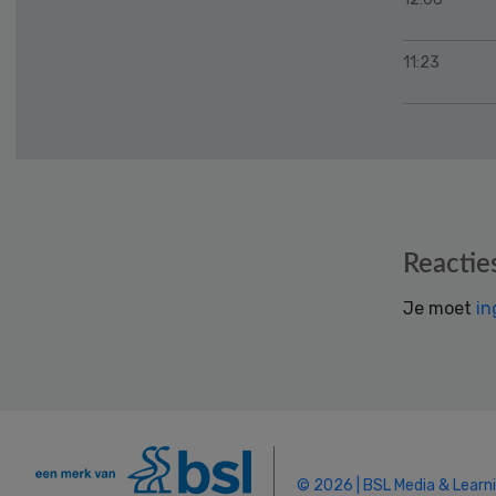
11:23
Reader
Reactie
Interactions
Je moet
in
© 2026 | BSL Media & Learn