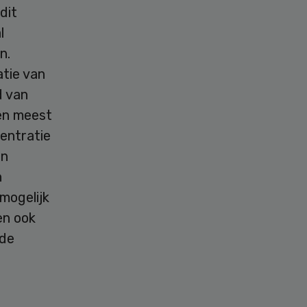
 dit
l
n.
tie van
d van
 en meest
centratie
én
n
mogelijk
en ook
 de