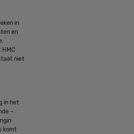
eken in
nten en
e.
et HMC
staat niet
g in het
nde –
ingin
s komt