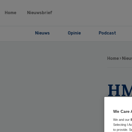
Home
Nieuwsbrief
Nieuws
Opinie
Podcast
Home
›
Nieu
HM
slu
We Care 
zi
We and our
Selecting I 
to provide. S