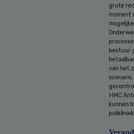
grote reo
moment w
mogelijke
Onderwer
processen
bestuur g
betaalbar
van het z
scenario
gecontro
HMC Anto
kunnen bl
poliklini
Verand