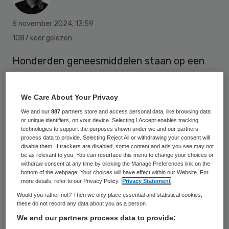
6 november 2024
,
13:59
1087 keer gelezen
Honderden geneesmiddelen staan op een
nieuwe lijst van kritieke geneesmiddelen die
in meer of mindere mate onmisbaar zijn voor
We Care About Your Privacy
Nederland. Minister
We and our
887
partners store and access personal data, like browsing data
van Volksgezondheid Fleur Agema heeft de
or unique identifiers, on your device. Selecting I Accept enables tracking
technologies to support the purposes shown under we and our partners
lijst woensdag gedeeld met de Tweede
process data to provide. Selecting Reject All or withdrawing your consent will
disable them. If trackers are disabled, some content and ads you see may not
Kamer.
be as relevant to you. You can resurface this menu to change your choices or
withdraw consent at any time by clicking the Manage Preferences link on the
bottom of the webpage. Your choices will have effect within our Website. For
more details, refer to our Privacy Policy.
Privacy Statement
Agema wil maatregelen nemen om ervoor te
Would you rather not? Then we only place essential and statistical cookies,
zorgen dat de middelen die op de lijst staan
these do not record any data about you as a person
beschikbaar blijven in Nederland, en heeft
We and our partners process data to provide: