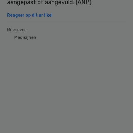
aangepast of aangevuld. (ANP)
Reageer op dit artikel
Meer over:
Medicijnen
Primary
Sidebar