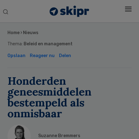
Search
this
Secondary
website
Sidebar
Home
›
Nieuws
Thema:
Beleid en management
Opslaan
Reageer nu
Delen
Honderden
geneesmiddelen
bestempeld als
onmisbaar
Suzanne Bremmers