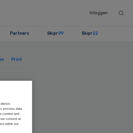
Searc
Inloggen
this
websit
Partners
Skipr
99
Skipr
22
Primary
Sidebar
en
Print
S
 device.
rs process data
me content and
raw consent at
ect within our