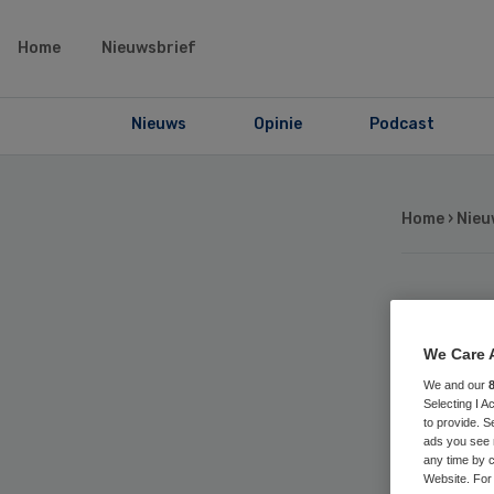
Home
Nieuwsbrief
Nieuws
Opinie
Podcast
Home
›
Nieu
Ho
We Care 
sta
We and our
Selecting I 
to provide. S
ve
ads you see 
any time by c
Website. For 