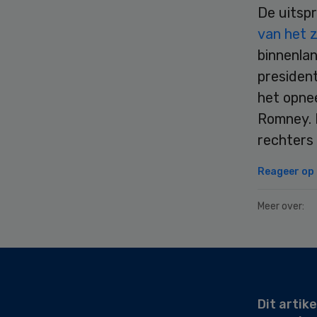
De uitsp
van het z
binnenlan
presiden
het opnee
Romney. R
rechters 
Reageer op d
Meer over:
Secondary
Sidebar
Dit artike