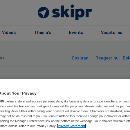
Video’s
Thema’s
Events
Vacatures
ws
Opslaan
Reageer nu
Del
oggerechtshof V
About Your Privacy
at verplichte
889
partners store and access personal data, like browsing data or unique identifiers, on your
Accept enables tracking technologies to support the purposes shown under we and our partne
electing Reject All or withdrawing your consent will disable them. If trackers are disabled, so
rzekering toe
may not be as relevant to you. You can resurface this menu to change your choices or withd
licking the Manage Preferences link on the bottom of the webpage. Your choices will have eff
more details, refer to our Privacy Policy.
Privacy Statement