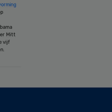
vorming
op
Obama
er Mitt
 vijf
n.