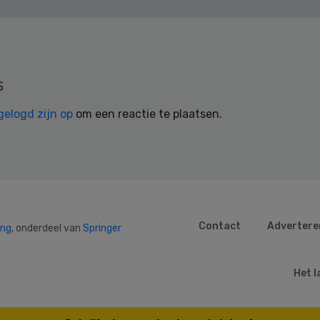
s
gelogd zijn op
om een reactie te plaatsen.
Contact
Advertere
ing
, onderdeel van
Springer
Het l