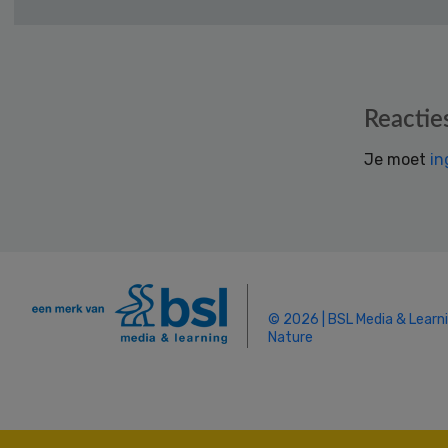
Reader
Reactie
Interactions
Je moet
in
© 2026 | BSL Media & Learn
Nature