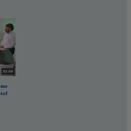
32:08
zame
stof