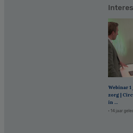
Interes
Webinar 1 
zorg | Cir
in ...
· 14 jaar gel