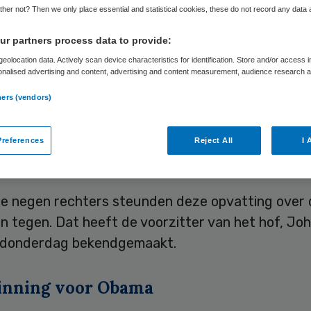
her not? Then we only place essential and statistical cookies, these do not record any data
r partners process data to provide:
Skipr Redactie
28 juni 2012
,
15:00
53 keer gelezen
eolocation data. Actively scan device characteristics for identification. Store and/or access 
onalised advertising and content, advertising and content measurement, audience research 
.
ners (vendors)
ikaanse Hooggerechtshof acht de verplichte
tenverzekering voor alle Amerikanen niet strijdig
references
Reject All
I 
 Daarmee blijft het belangrijkste element in de 
ident Barack Obama in stand.
 de negen rechters steunden deze opvatting over 
n tegen. Dat heeft de voorzitter van het hof, Jo
 donderdag bekendgemaakt.
nning voor Obama