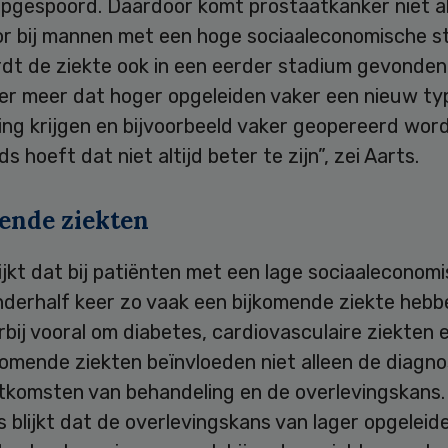
pgespoord. Daardoor komt prostaatkanker niet a
or bij mannen met een hoge sociaaleconomische s
dt de ziekte ook in een eerder stadium gevonden
der meer dat hoger opgeleiden vaker een nieuw ty
ing krijgen en bijvoorbeeld vaker geopereerd wor
s hoeft dat niet altijd beter te zijn”, zei Aarts.
ende ziekten
ijkt dat bij patiënten met een lage sociaaleconom
nderhalf keer zo vaak een bijkomende ziekte hebb
bij vooral om diabetes, cardiovasculaire ziekten
komende ziekten beïnvloeden niet alleen de diagn
itkomsten van behandeling en de overlevingskans.
 blijkt dat de overlevingskans van lager opgeleide