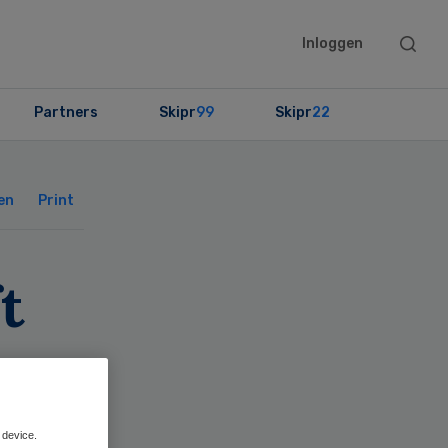
Searc
Inloggen
this
websit
Partners
Skipr
99
Skipr
22
Primary
Sidebar
en
Print
t
 device.