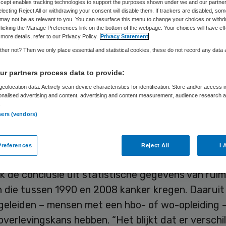
nker
Accept enables tracking technologies to support the purposes shown under we and our partne
electing Reject All or withdrawing your consent will disable them. If trackers are disabled, so
may not be as relevant to you. You can resurface this menu to change your choices or withd
licking the Manage Preferences link on the bottom of the webpage. Your choices will have eff
more details, refer to our Privacy Policy.
Privacy Statement
her not? Then we only place essential and statistical cookies, these do not record any data
Skipr Redactie
20 juni 2012
,
11:56
122 keer gelezen
r partners process data to provide:
eolocation data. Actively scan device characteristics for identification. Store and/or access 
onalised advertising and content, advertising and content measurement, audience research 
et een hogere sociaaleconomische status en opl
.
ners (vendors)
eer kans om kanker te overleven dan mensen me
atus. Dat blijkt uit een promotieonderzoek van Mi
references
Reject All
I 
Integraal Kankercentrum Zuid in Eindhoven.
k de conclusie uit statistische gegevens van rui
 die tussen 1990 en 2008 kanker kregen. Daaruit b
geleiden – mensen met een hbo- of wo-opleiding 
verlevingskans hebben. “Het blijkt dat er verschil