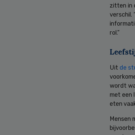
zitten in
verschil.
informat
rol.”
Leefsti
Uit
de st
voorkome
wordt waa
met een 
eten vaa
Mensen m
bijvoorb