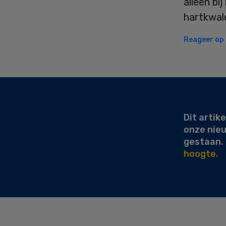
alleen bi
hartkwal
Reageer op d
Secondary
Sidebar
Dit artike
onze nie
gestaan.
hoogte.