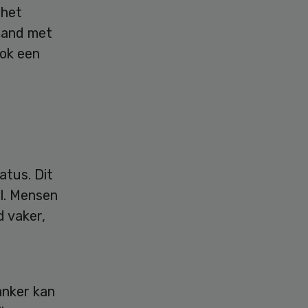
 het
emand met
ook een
atus. Dit
jl. Mensen
d vaker,
anker kan