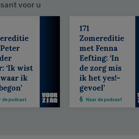
sant voor u
171
ereditie
Zomereditie
Peter
met Fenna
der
Eefting: ‘In
: ‘Ik wist
de zorg mis
 waar ik
ik het yes!-
begon’
gevoel’
r de podcast
Naar de podcast