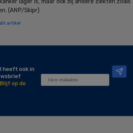
j kanker lager is, maar ook bij andere ziekten zoals
en. (ANP/Skipr)
it artikel
l heeft ook in
uwsbrief
Blijf op de