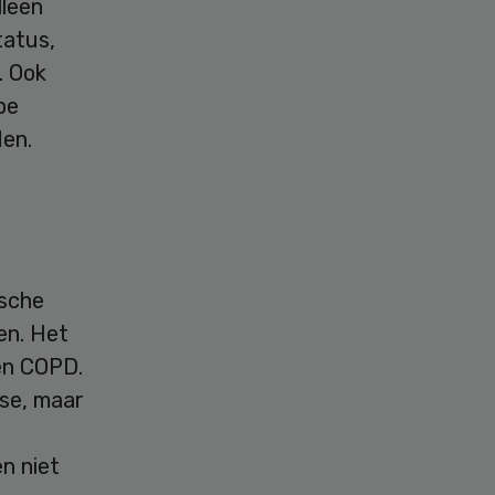
lleen
tatus,
. Ook
pe
den.
ische
en. Het
 en COPD.
ose, maar
n niet