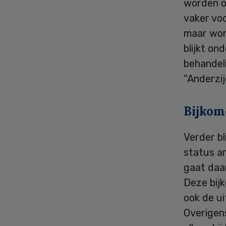
worden o
vaker vo
maar wor
blijkt on
behandel
“Anderzijd
Bijkom
Verder bl
status a
gaat daar
Deze bij
ook de u
Overigens