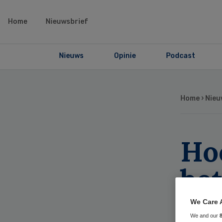
Home
Nieuwsbrief
Nieuws
Opinie
Podcast
Home
›
Nieu
Ho
be
ov
We Care 
We and our