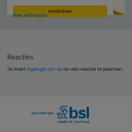
Inschrijven
Meer informatie
Reader
Reacties
Interactions
Je moet
ingelogd zijn op
om een reactie te plaatsen.