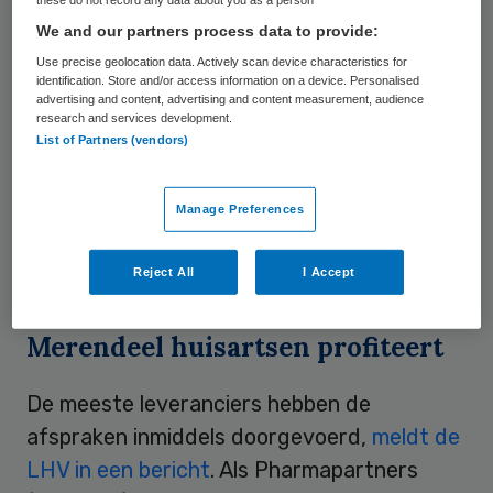
andere praktijk overgaat beter in het
We and our partners process data to provide:
nieuwe systeem terecht. Dit betekent
Use precise geolocation data. Actively scan device characteristics for
minder werk voor huisartsen en
identification. Store and/or access information on a device. Personalised
advertising and content, advertising and content measurement, audience
assistenten. De verbetering is het resultaat
research and services development.
van een gezamenlijk project van de LHV
List of Partners (vendors)
met Stichting ION, NedHIS en alle HIS-
leveranciers. Daarin zijn afspraken gemaakt
Manage Preferences
om de dossieroverdracht te
vergemakkelijken.
Reject All
I Accept
Merendeel huisartsen profiteert
De meeste leveranciers hebben de
afspraken inmiddels doorgevoerd,
meldt de
LHV in een bericht
. Als Pharmapartners