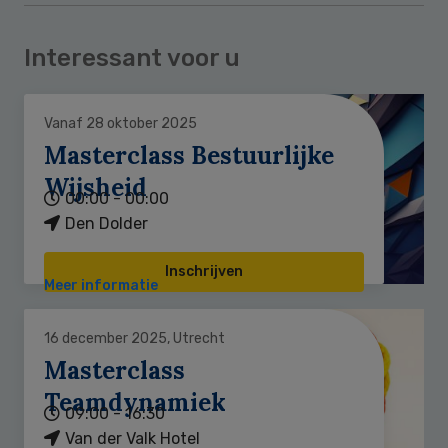
Interessant voor u
Vanaf 28 oktober 2025
Masterclass Bestuurlijke
Wijsheid
00:00 - 00:00
Den Dolder
Inschrijven
Meer informatie
16 december 2025, Utrecht
Masterclass
Teamdynamiek
09:00 - 16:30
Van der Valk Hotel