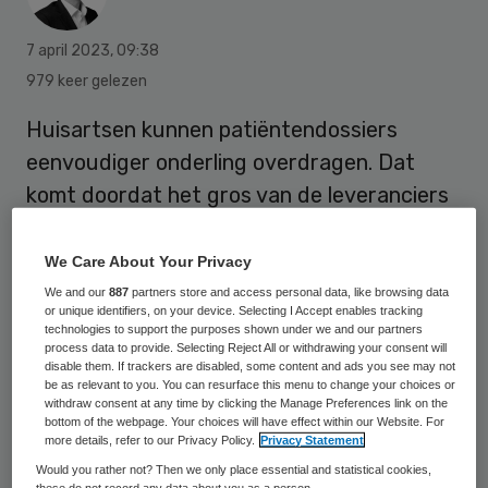
7 april 2023
,
09:38
979 keer gelezen
Huisartsen kunnen patiëntendossiers
eenvoudiger onderling overdragen. Dat
komt doordat het gros van de leveranciers
van de Huisartsen Informatie Systemen
(HIS) aanpassingen hebben doorgevoerd.
We Care About Your Privacy
Dat meldt de Landelijke Huisartsen
We and our
887
partners store and access personal data, like browsing data
or unique identifiers, on your device. Selecting I Accept enables tracking
Vereniging (LHV), die aantekent dat het
technologies to support the purposes shown under we and our partners
process data to provide. Selecting Reject All or withdrawing your consent will
project nog lang niet is voltooid.
disable them. If trackers are disabled, some content and ads you see may not
be as relevant to you. You can resurface this menu to change your choices or
withdraw consent at any time by clicking the Manage Preferences link on the
bottom of the webpage. Your choices will have effect within our Website. For
Door de aanpassingen komt een
more details, refer to our Privacy Policy.
Privacy Statement
patiëntendossiers dat van de ene naar de
Would you rather not? Then we only place essential and statistical cookies,
these do not record any data about you as a person