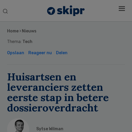
Search
this
Secondary
website
Sidebar
Home
›
Nieuws
Thema:
Tech
Opslaan
Reageer nu
Delen
Huisartsen en
leveranciers zetten
eerste stap in betere
dossieroverdracht
Sytse Wilman