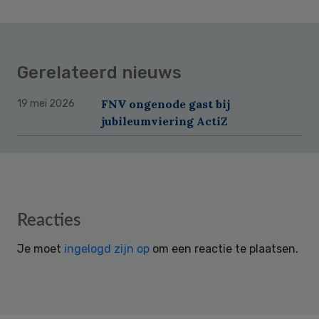
Gerelateerd nieuws
FNV ongenode gast bij
19 mei 2026
jubileumviering ActiZ
Reader
Reacties
Interactions
Je moet
ingelogd zijn op
om een reactie te plaatsen.