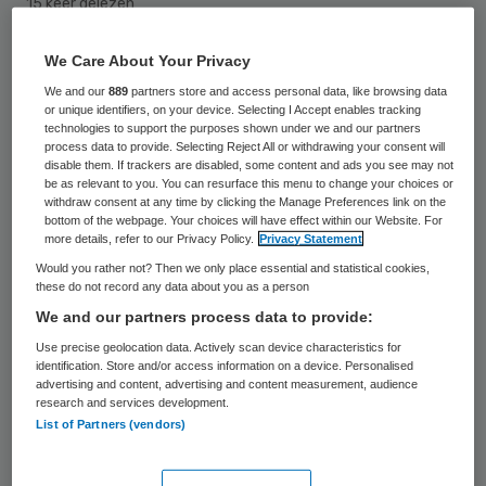
15 keer gelezen
We Care About Your Privacy
Het Onderzoeksprogramma Arbeidsmarkt
We and our
889
partners store and access personal data, like browsing data
Zorg en Welzijn (AZW) neemt dit jaar voor
or unique identifiers, on your device. Selecting I Accept enables tracking
het eerst de huisartsenzorg mee in zijn
technologies to support the purposes shown under we and our partners
process data to provide. Selecting Reject All or withdrawing your consent will
onderzoek. Hierdoor krijgt de Landelijke
disable them. If trackers are disabled, some content and ads you see may not
be as relevant to you. You can resurface this menu to change your choices or
Huisartsen Vereniging (LHV) beschikking
withdraw consent at any time by clicking the Manage Preferences link on the
bottom of the webpage. Your choices will have effect within our Website. For
over betere en beter vergelijkbare
more details, refer to our Privacy Policy.
Privacy Statement
informatie over de huisartsenzorg.
Would you rather not? Then we only place essential and statistical cookies,
these do not record any data about you as a person
Via dit onderzoeksprogramma AZW van VWS
We and our partners process data to provide:
en brancheorganisaties in zorg en welzijn,
Use precise geolocation data. Actively scan device characteristics for
identification. Store and/or access information on a device. Personalised
worden de ontwikkelingen in de
advertising and content, advertising and content measurement, audience
research and services development.
arbeidsmarkt in de zorg in de gaten
List of Partners (vendors)
gehouden. Op dit moment wordt een
telefonisch onderzoek uitgevoerd onder