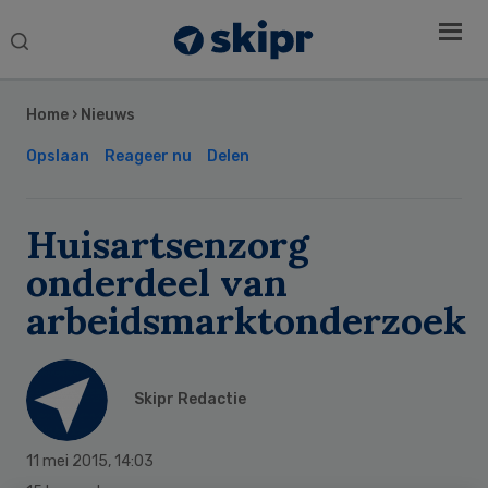
Search
this
Secondary
website
Sidebar
Home
›
Nieuws
Opslaan
Reageer nu
Delen
Huisartsenzorg
onderdeel van
arbeidsmarktonderzoek
Skipr Redactie
11 mei 2015
,
14:03