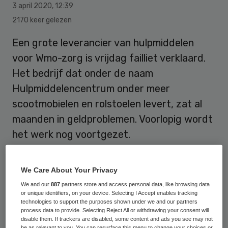
3 april 2020
,
12:39
2170 keer gelezen
Een grote leverancier van hulpmiddelen
voor Wmo-zorg is vrijdag failliet verklaard.
Het bedrijf dat onder de naam
Hulpmiddelencentrum onder meer
scootmobielen en rolstoelen levert, zat al
maanden in geldproblemen. Voorlopig wordt
het werk nog voortgezet.
Het faillissement werd vrijdag vastgesteld
We Care About Your Privacy
door de rechtbank van Rotterdam. Roel
We and our
887
partners store and access personal data, like browsing data
or unique identifiers, on your device. Selecting I Accept enables tracking
Slotboom en Carl Hamm zijn aangesteld als
technologies to support the purposes shown under we and our partners
process data to provide. Selecting Reject All or withdrawing your consent will
curatoren.
disable them. If trackers are disabled, some content and ads you see may not
be as relevant to you. You can resurface this menu to change your choices or