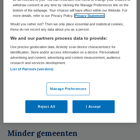
withdraw consent at any time by clicking the Manage Preferences link on the
100 gemeenten
bottom of the webpage. Your choices will have effect within our Website. For
more details, refer to our Privacy Policy.
Privacy Statement
Would you rather not? Then we only place essential and statistical cookies,
Het bedrijf met 10 locaties en 5 winkels
these do not record any data about you as a person
heeft contracten met meer dan 100
We and our partners process data to provide:
gemeenten voor het leveren en het
Use precise geolocation data. Actively scan device characteristics for
identification. Store and/or access information on a device. Personalised
onderhoud van mobiliteits- en
advertising and content, advertising and content measurement, audience
research and services development.
revalidatiehulpmiddelen. Ook
List of Partners (vendors)
zorgverzekeraars, de thuiszorg en andere
zorginstellingen zijn klant van het
Manage Preferences
Hulpmiddelencentrum. Het bedrijf ontstond
in z’n huidige vorm in 2016 uit een fusie van
Reject All
I Accept
kleinere leveranciers.
Minder gemeenten