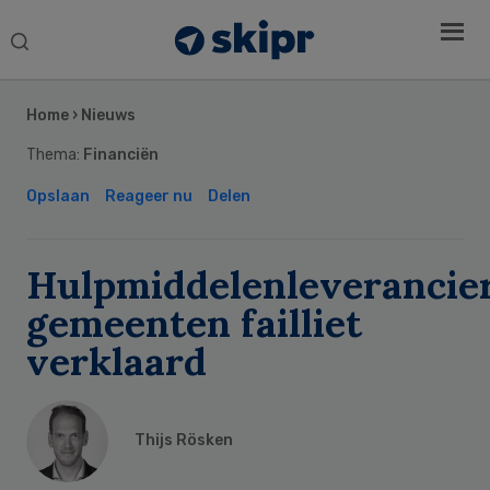
Search
this
Secondary
website
Sidebar
Home
›
Nieuws
Thema:
Financiën
Opslaan
Reageer nu
Delen
Hulpmiddelenleverancie
gemeenten failliet
verklaard
Thijs Rösken