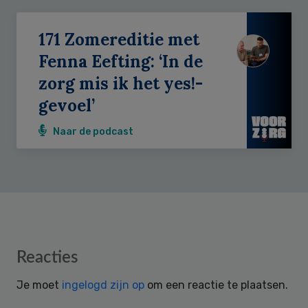
171 Zomereditie met
Fenna Eefting: ‘In de
zorg mis ik het yes!-
gevoel’
Naar de podcast
Reader
Reacties
Interactions
Je moet
ingelogd zijn op
om een reactie te plaatsen.