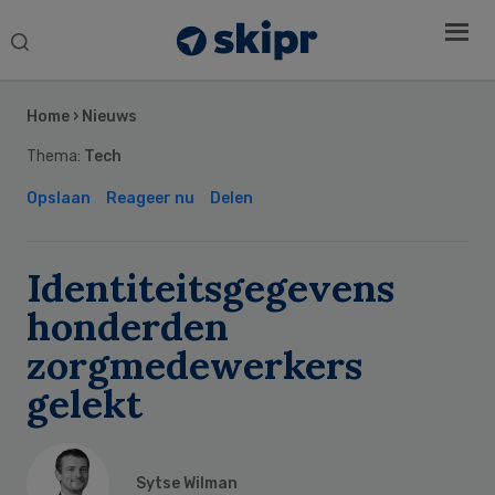
Search
this
Secondary
website
Sidebar
Home
›
Nieuws
Thema:
Tech
Opslaan
Reageer nu
Delen
Identiteitsgegevens
honderden
zorgmedewerkers
gelekt
Sytse Wilman