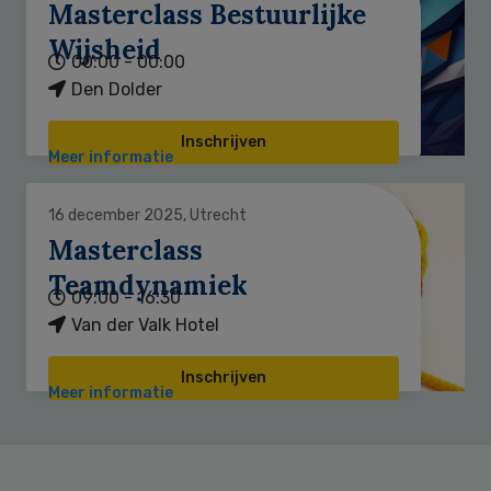
Masterclass Bestuurlijke
Wijsheid
00:00 - 00:00
Den Dolder
Inschrijven
Meer informatie
16 december 2025, Utrecht
Masterclass
Teamdynamiek
09:00 - 16:30
Van der Valk Hotel
Inschrijven
Meer informatie