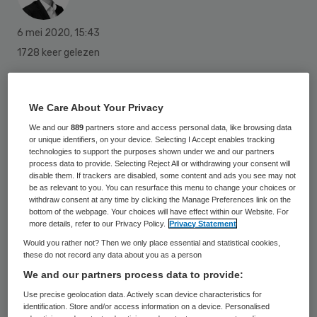
6 mei 2020
,
15:43
1728 keer gelezen
Kopieën van de identiteitsbewijzen van zo’n
800 medewerkers uit de zorg en de
We Care About Your Privacy
kinderopvang zijn mogelijk in verkeerde
We and our
889
partners store and access personal data, like browsing data
or unique identifiers, on your device. Selecting I Accept enables tracking
handen gevallen. De oorzaak is een datalek
technologies to support the purposes shown under we and our partners
process data to provide. Selecting Reject All or withdrawing your consent will
bij bemiddelingsplatform Tadaah, zo meldt
disable them. If trackers are disabled, some content and ads you see may not
RTL Nieuws.
be as relevant to you. You can resurface this menu to change your choices or
withdraw consent at any time by clicking the Manage Preferences link on the
bottom of the webpage. Your choices will have effect within our Website. For
more details, refer to our Privacy Policy.
Privacy Statement
Tadaah
is een bureau dat zzp’ers koppelt
Would you rather not? Then we only place essential and statistical cookies,
these do not record any data about you as a person
aan opdrachtgevers uit de zorg en de
We and our partners process data to provide:
kinderopvang. Bij inschrijving moeten de
Use precise geolocation data. Actively scan device characteristics for
zelfstandigen een kopie van hun
identification. Store and/or access information on a device. Personalised