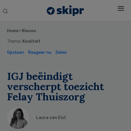
Search
this
Secondary
website
Sidebar
Home
›
Nieuws
Thema:
Kwaliteit
Opslaan
Reageer nu
Delen
IGJ beëindigt
verscherpt toezicht
Felay Thuiszorg
Laura van Elst