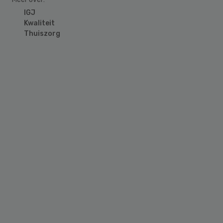
IGJ
Kwaliteit
Thuiszorg
Primary
Sidebar