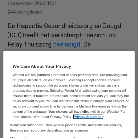
15 december 2022
,
11:01
244 keer gelezen
De Inspectie Gezondheidszorg en Jeugd
(IGJ) heeft het verscherpt toezicht op
Felay Thuiszorg
beëindigd
. De
thuiszorgaanbieder heeft de zorg die zij
bieden in Maassluis en omstreken het
We Care About Your Privacy
afgelopen halfjaar voldoende verbeterd.
We and our
889
partners store and access personal data, like browsing data
or unique identifiers, on your device. Selecting I Accept enables tracking
technologies to support the purposes shown under we and our partners
process data to provide. Selecting Reject All or withdrawing your consent will
Op 25 april stelde de inspectie Felay
disable them. If trackers are disabled, some content and ads you see may not
Thuiszorg
onder verscherpt toezicht
. De
be as relevant to you. You can resurface this menu to change your choices or
withdraw consent at any time by clicking the Manage Preferences link on the
thuiszorgaanbieder schoot tekort op onder
bottom of the webpage. Your choices will have effect within our Website. For
more details, refer to our Privacy Policy.
Privacy Statement
meer de deskundigheid van de
Would you rather not? Then we only place essential and statistical cookies,
zorgverleners, het bijhouden van de
these do not record any data about you as a person