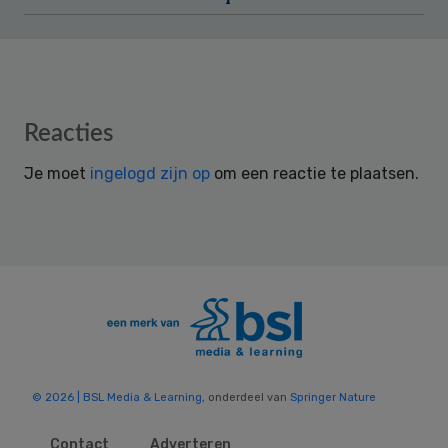
Reader
Reacties
Interactions
Je moet
ingelogd zijn op
om een reactie te plaatsen.
© 2026 | BSL Media & Learning
, onderdeel van
Springer Nature
Contact
Adverteren