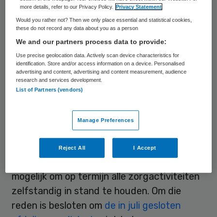
zorg. Dit zijn het ziekenhuisbestuur en de
more details, refer to our Privacy Policy.
Privacy Statement
Inspectie voor de Gezondheidszorg met
Would you rather not? Then we only place essential and statistical cookies,
these do not record any data about you as a person
elkaar overeengekomen naar aanleiding van
We and our partners process data to provide:
het verscherpt toezicht waaronder De
Use precise geolocation data. Actively scan device characteristics for
Sionsberg eerder dit jaar werd gesteld.
identification. Store and/or access information on a device. Personalised
advertising and content, advertising and content measurement, audience
research and services development.
Onderzoek
List of Partners (vendors)
Uit
het onderzoek van de IGZ
kwam in mei
Manage Preferences
dit jaar naar voren dat De Sionsberg te klein
is om te blijven voldoen aan alle minimale
Reject All
I Accept
volumenormen. Ook is het financieel niet
mogelijk om op termijn alle zorgactiviteiten
zelfstandig in stand te houden. Om die
reden is besloten om
de in juli gesloten