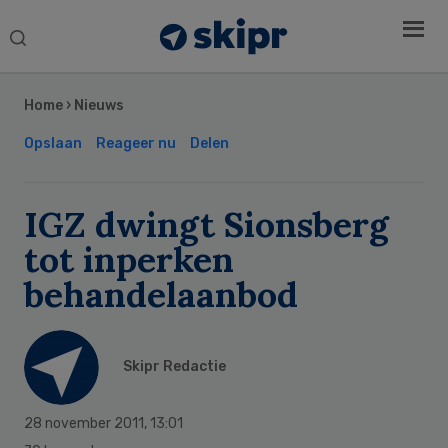
Search
this
Secondary
website
Sidebar
Home
›
Nieuws
Opslaan
Reageer nu
Delen
IGZ dwingt Sionsberg
tot inperken
behandelaanbod
Skipr Redactie
28 november 2011
,
13:01