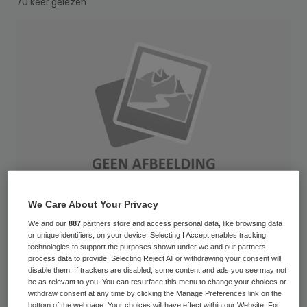
70 keer gelezen
We Care About Your Privacy
We and our
887
partners store and access personal data, like browsing data
or unique identifiers, on your device. Selecting I Accept enables tracking
Het Friese ziekenhuis De Sionsberg stopt
technologies to support the purposes shown under we and our partners
process data to provide. Selecting Reject All or withdrawing your consent will
definitief met de afdelingen cardiologie,
disable them. If trackers are disabled, some content and ads you see may not
be as relevant to you. You can resurface this menu to change your choices or
oncologische chirurgie en acute 24-uurs
withdraw consent at any time by clicking the Manage Preferences link on the
bottom of the webpage. Your choices will have effect within our Website. For