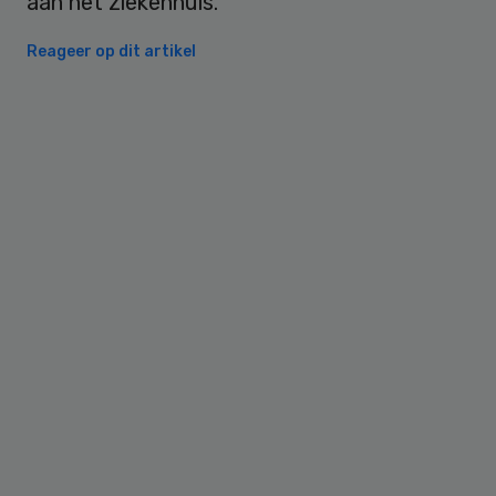
aan het ziekenhuis.
Reageer op dit artikel
Primary
Sidebar