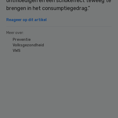
ontmoedigen en een schokeffect teweeg te
brengen in het consumptiegedrag.”
Reageer op dit artikel
Meer over:
Preventie
Volksgezondheid
VWS
Primary
Sidebar