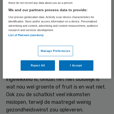
Hogeschool Inholland.
these do not record any data about you as a person
We and our partners process data to provide:
In het regeerakkoord verkondigde het
Use precise geolocation data. Actively scan device characteristics for
identification. Store and/or access information on a device. Personalised
kabinet dat het btw-tarief op groente en
advertising and content, advertising and content measurement, audience
research and services development.
fruit per 2024 moet worden teruggebracht
List of Partners (vendors)
van 9 naar 0 procent. Dat voornemen leek
te sneuvelen met het
onderzoek
dat
Manage Preferences
bureau SEO in opdracht van het ministerie
van Financiën uitvoerde. Conclusie van het
Reject All
I Accept
onderzoek is dat zo’n stap juridisch
ingewikkeld is, omdat het niet duidelijk is
wat nou wel groente of fruit is en wat niet.
Ook zou de schatkist veel inkomsten
mislopen, terwijl de maatregel weinig
gezondheidswinst zou opleveren.