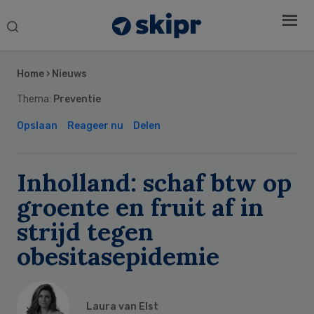
Search
this
Secondary
website
Sidebar
Home
›
Nieuws
Thema:
Preventie
Opslaan
Reageer nu
Delen
Inholland: schaf btw op
groente en fruit af in
strijd tegen
obesitasepidemie
Laura van Elst