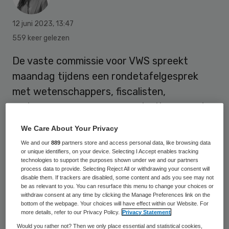
12 juni 2023
,
13:47
559 keer gelezen
De vaste commissie voor VWS spreekt
maandag tijdens een rondetafelgesprek
met wetenschappers, fiscalisten,
gedragseconomen en organisaties over de
afschaffing van btw op groente en fruit.
We Care About Your Privacy
Afschaffing van btw is een praktische en
We and our
889
partners store and access personal data, like browsing data
uitvoerbare maatregel die de
or unique identifiers, on your device. Selecting I Accept enables tracking
technologies to support the purposes shown under we and our partners
toegankelijkheid en consumptie van
process data to provide. Selecting Reject All or withdrawing your consent will
disable them. If trackers are disabled, some content and ads you see may not
gezonde voeding stimuleert en de
be as relevant to you. You can resurface this menu to change your choices or
withdraw consent at any time by clicking the Manage Preferences link on the
volksgezondheid bevordert, stelt Feike van
bottom of the webpage. Your choices will have effect within our Website. For
der Leij, lector Health & Food bij
more details, refer to our Privacy Policy.
Privacy Statement
Would you rather not? Then we only place essential and statistical cookies,