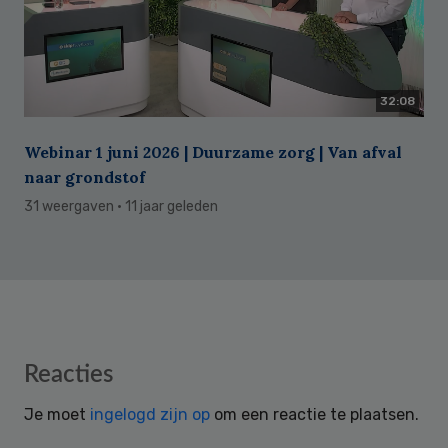
32:08
Webinar 1 juni 2026 | Duurzame zorg | Van afval
naar grondstof
31 weergaven
· 11 jaar geleden
Reader
Reacties
Interactions
Je moet
ingelogd zijn op
om een reactie te plaatsen.