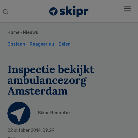
Search
this
Secondary
website
Sidebar
Home
›
Nieuws
Opslaan
Reageer nu
Delen
Inspectie bekijkt
ambulancezorg
Amsterdam
Skipr Redactie
22 oktober 2014
,
09:29