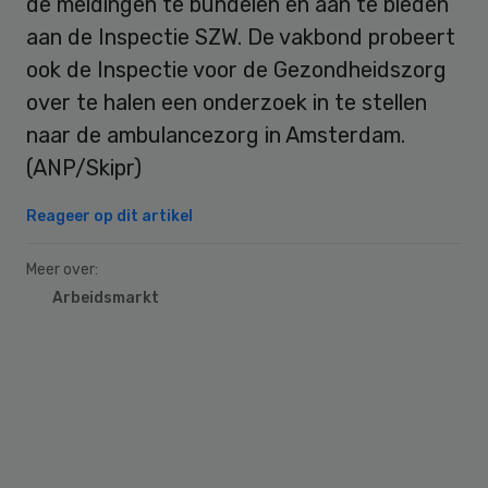
de meldingen te bundelen en aan te bieden
aan de Inspectie SZW. De vakbond probeert
ook de Inspectie voor de Gezondheidszorg
over te halen een onderzoek in te stellen
naar de ambulancezorg in Amsterdam.
(ANP/Skipr)
Reageer op dit artikel
Meer over:
Arbeidsmarkt
Primary
Sidebar