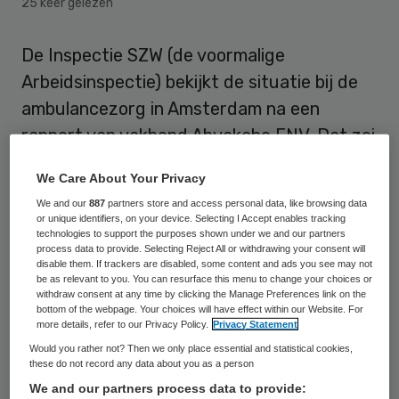
25 keer gelezen
De Inspectie SZW (de voormalige
Arbeidsinspectie) bekijkt de situatie bij de
ambulancezorg in Amsterdam na een
rapport van vakbond Abvakabo FNV. Dat zei
een woordvoerder woensdag. De Inspectie
We Care About Your Privacy
voert gesprekken met betrokkenen en
We and our
887
partners store and access personal data, like browsing data
besluit daarna of er een officieel onderzoek
or unique identifiers, on your device. Selecting I Accept enables tracking
technologies to support the purposes shown under we and our partners
wordt ingesteld.
process data to provide. Selecting Reject All or withdrawing your consent will
disable them. If trackers are disabled, some content and ads you see may not
be as relevant to you. You can resurface this menu to change your choices or
Abvakabo FNV trok vorige week bij de
withdraw consent at any time by clicking the Manage Preferences link on the
Inspectie aan de bel over de
bottom of the webpage. Your choices will have effect within our Website. For
more details, refer to our Privacy Policy.
Privacy Statement
arbeidsomstandigheden bij de
Would you rather not? Then we only place essential and statistical cookies,
ambulancezorg in de hoofdstad.
these do not record any data about you as a person
We and our partners process data to provide:
Medewerkers klagen over de hoge