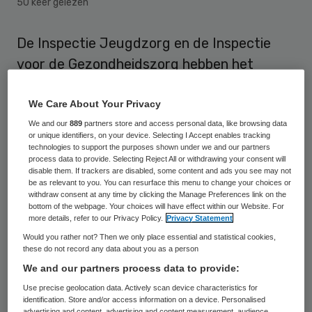
50 keer gelezen
De Inspectie Jeugdzorg en de Inspectie
voor de Gezondheidszorg hebben het
verscherpt toezicht op Het Talenten-huis
te Enkhuizen per 28 maart 2017 opgeheven.
We Care About Your Privacy
Volgens de inspecties heeft het Talenten-
We and our
889
partners store and access personal data, like browsing data
or unique identifiers, on your device. Selecting I Accept enables tracking
huis belangrijke verbeteringen doorgevoerd
technologies to support the purposes shown under we and our partners
process data to provide. Selecting Reject All or withdrawing your consent will
om te voldoen aan de kwaliteitseisen van
disable them. If trackers are disabled, some content and ads you see may not
be as relevant to you. You can resurface this menu to change your choices or
verantwoorde hulp voor jeugd.
withdraw consent at any time by clicking the Manage Preferences link on the
bottom of the webpage. Your choices will have effect within our Website. For
more details, refer to our Privacy Policy.
Privacy Statement
Het Talenten-huis werd in april 2016 onder
Would you rather not? Then we only place essential and statistical cookies,
verscherpt toezicht gesteld. Naar het
these do not record any data about you as a person
oordeel van de inspecties was de kwaliteit
We and our partners process data to provide:
van de uitvoering van de jeugdhulp
Use precise geolocation data. Actively scan device characteristics for
identification. Store and/or access information on a device. Personalised
onvoldoende. De tekortkomingen op het
advertising and content, advertising and content measurement, audience