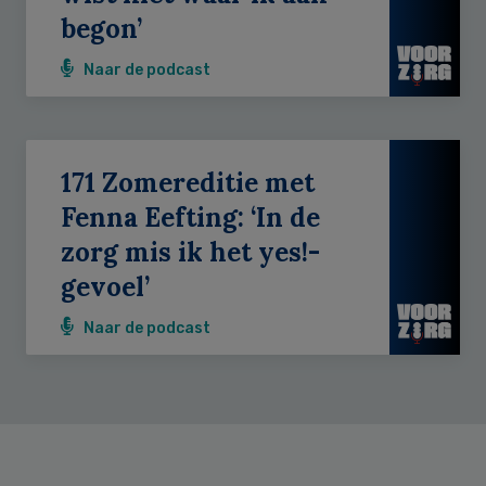
begon’
Naar de podcast
171 Zomereditie met
Fenna Eefting: ‘In de
zorg mis ik het yes!-
gevoel’
Naar de podcast