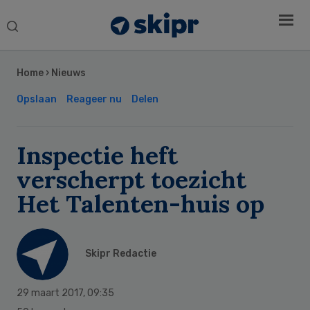
Search
this
Secondary
website
Sidebar
Home
›
Nieuws
Opslaan
Reageer nu
Delen
Inspectie heft
verscherpt toezicht
Het Talenten-huis op
Skipr Redactie
29 maart 2017
,
09:35