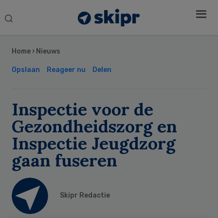
Search
this
Secondary
website
Sidebar
Home
›
Nieuws
Opslaan
Reageer nu
Delen
Inspectie voor de
Gezondheidszorg en
Inspectie Jeugdzorg
gaan fuseren
Skipr Redactie