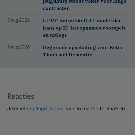
jeugdhulp steeds vaker voor lange
contracten
LUMC ontwikkelt AI-model dat
5 aug 2026
kans op IC-heropnames voorspelt
en uitlegt
Regionale opschaling voor Beter
5 aug 2026
Thuis met Dementie
Reader
Reacties
Interactions
Je moet
ingelogd zijn op
om een reactie te plaatsen.