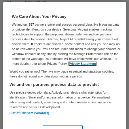
21 maart 2016
,
10:59
31 keer gelezen
We Care About Your Privacy
We and our
887
partners store and access personal data, like browsing data
De Inspectie voor de Gezondheidszorg
or unique identifiers, on your device. Selecting I Accept enables tracking
technologies to support the purposes shown under we and our partners
(IGZ) en Inspectie Jeugdzorg (IJZ) gaan
process data to provide. Selecting Reject All or withdrawing your consent will
fuseren. De naam van de nieuwe inspectie
disable them. If trackers are disabled, some content and ads you see may not
be as relevant to you. You can resurface this menu to change your choices or
wordt Inspectie Gezondheidszorg en
withdraw consent at any time by clicking the Manage Preferences link on the
bottom of the webpage. Your choices will have effect within our Website. For
Jeugd.
more details, refer to our Privacy Policy.
Privacy Statement
Would you rather not? Then we only place essential and statistical cookies,
In januari 2015 is de Jeugdwet in werking
these do not record any data about you as a person
getreden. Sinds die tijd zijn de IJZ en de
We and our partners process data to provide:
IGZ samen verantwoordelijk voor het
Use precise geolocation data. Actively scan device characteristics for
identification. Store and/or access information on a device. Personalised
toezicht op de jeugdhulp. De jarenlange
advertising and content, advertising and content measurement, audience
research and services development.
samenwerking tussen beide inspecties is
List of Partners (vendors)
daardoor intensiever geworden. Het is
volgens de
IGZ
een logische stap om als één