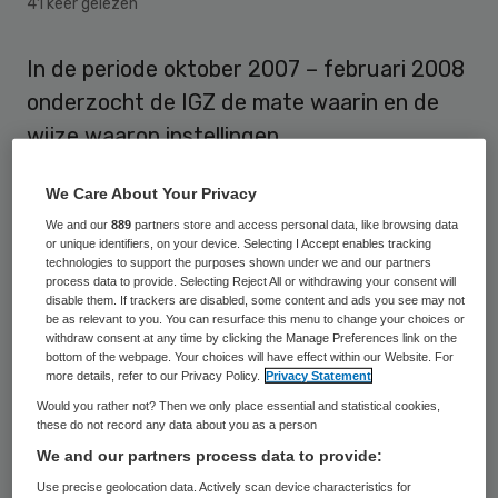
41 keer gelezen
In de periode oktober 2007 – februari 2008
onderzocht de IGZ de mate waarin en de
wijze waarop instellingen
vrijheidsbeperkende maatregelen
We Care About Your Privacy
toepassen binnen de zorg voor mensen met
We and our
889
partners store and access personal data, like browsing data
een verstandelijke beperking en de
or unique identifiers, on your device. Selecting I Accept enables tracking
ouderenzorg. De IGZ bezocht hiervoor
technologies to support the purposes shown under we and our partners
process data to provide. Selecting Reject All or withdrawing your consent will
onaangekondigd en aangekondigd 86
disable them. If trackers are disabled, some content and ads you see may not
be as relevant to you. You can resurface this menu to change your choices or
instellingen. In het hierover uitgebrachte
withdraw consent at any time by clicking the Manage Preferences link on the
bottom of the webpage. Your choices will have effect within our Website. For
rapport is de belangrijkste conclusie dat
more details, refer to our Privacy Policy.
Privacy Statement
vrijheidsbeperking nog te vaak voorkomt.
Would you rather not? Then we only place essential and statistical cookies,
these do not record any data about you as a person
Daarnaast constateert de IGZ dat
We and our partners process data to provide:
hulpverleners hun handelen vaak niet als
Use precise geolocation data. Actively scan device characteristics for