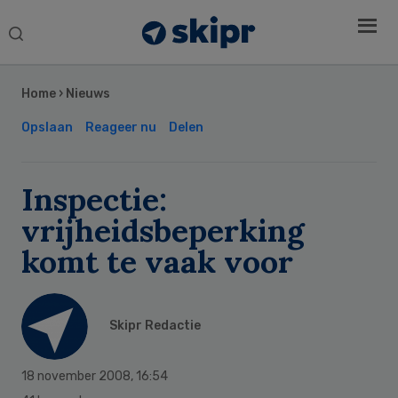
Search
this
Secondary
website
Sidebar
Home
›
Nieuws
Opslaan
Reageer nu
Delen
Inspectie:
vrijheidsbeperking
komt te vaak voor
Skipr Redactie
18 november 2008
,
16:54