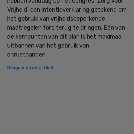
hebben vandaag op het congres ‘Zorg voor
Vrijheid’ een intentieverklaring getekend om
het gebruik van vrijheidsbeperkende
maatregelen fors terug te dringen. Eén van
de kernpunten van dit plan is het maximaal
uitbannen van het gebruik van
onrustbanden.
Reageer op dit artikel
Primary
Sidebar