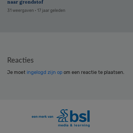
naar grondstof
31 weergaven
· 17 jaar geleden
Reader
Reacties
Interactions
Je moet
ingelogd zijn op
om een reactie te plaatsen.