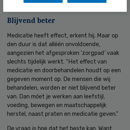
en maatschappelijk herstel op volgen.”
Blijvend beter
Medicatie heeft effect, erkent hij. Maar op
den duur is dat alléén onvoldoende,
aangezien het afgesproken ‘zorgpad’ vaak
slechts tijdelijk werkt. “Het effect van
medicatie en doorbehandelen houdt op een
gegeven moment op. De mensen die wij
behandelen, worden er niet blijvend beter
van. Dan móet je werken aan leefstijl,
voeding, bewegen en maatschappelijk
herstel, naast praten en medicatie geven.”
De vraag is hoe dat het beste kan. Want