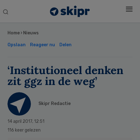
Search
this
Secondary
website
Sidebar
Home
›
Nieuws
Opslaan
Reageer nu
Delen
‘Institutioneel denken
zit ggz in de weg’
Skipr Redactie
14 april 2017
,
12:51
116 keer gelezen