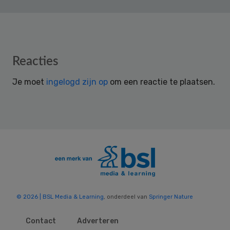
Reader
Reacties
Interactions
Je moet
ingelogd zijn op
om een reactie te plaatsen.
© 2026 | BSL Media & Learning
, onderdeel van
Springer Nature
Contact
Adverteren