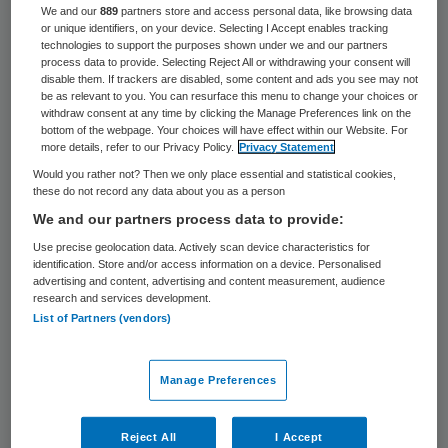
herstel. “Je mag de mens nooit vergeten”,
We and our
889
partners store and access personal data, like browsing data
or unique identifiers, on your device. Selecting I Accept enables tracking
zegt bestuursvoorzitter Martin Sitalsing
technologies to support the purposes shown under we and our partners
process data to provide. Selecting Reject All or withdrawing your consent will
van ggz-aanbieder Lentis. “Die wordt te
disable them. If trackers are disabled, some content and ads you see may not
be as relevant to you. You can resurface this menu to change your choices or
vaak volgestopt met pillen.”
withdraw consent at any time by clicking the Manage Preferences link on the
bottom of the webpage. Your choices will have effect within our Website. For
more details, refer to our Privacy Policy.
Privacy Statement
“Medicatie kan een onderdeel zijn van een
Would you rather not? Then we only place essential and statistical cookies,
behandeling. Maar denk er wel meteen over
these do not record any data about you as a person
na hoe je die medicijnen kunt afbouwen”,
We and our partners process data to provide:
aldus Sitalsing in het
meinummer van Skipr
Use precise geolocation data. Actively scan device characteristics for
identification. Store and/or access information on a device. Personalised
magazine
tegen
interviewer Willem
advertising and content, advertising and content measurement, audience
research and services development.
Wansink
. Sitalsing wil dat er in de geestelijke
List of Partners (vendors)
gezondheidszorg sneller wordt onderzocht
of er ook “andere vormen van herstel”
Manage Preferences
mogelijk zijn. “Klinisch herstel is één aspect”,
zegt hij. “Daar moet onmiddellijk persoonlijk
Reject All
I Accept