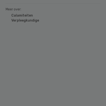
Meer over:
Calamiteiten
Verpleegkundige
Primary
Sidebar