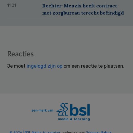
Rechter: Menzis heeft contract
11:01
met zorgbureau terecht beëindigd
Reader
Reacties
Interactions
Je moet
ingelogd zijn op
om een reactie te plaatsen.
© 2026 | BSL Media & Learning
, onderdeel van
Springer Nature