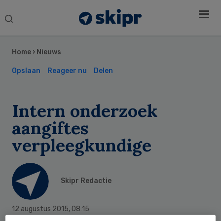
Search
this
Secondary
website
Sidebar
Home
›
Nieuws
Opslaan
Reageer nu
Delen
Intern onderzoek
aangiftes
verpleegkundige
Skipr Redactie
12 augustus 2015
,
08:15