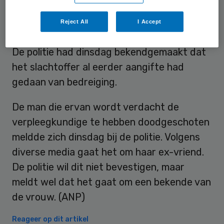
onderzoek is afgerond, zullen we daarover
Reject All
I Accept
met een verklaring naar buiten komen.”
De politie had dinsdag bekendgemaakt dat
het slachtoffer al eerder aangifte had
gedaan van bedreiging.
De man die ervan wordt verdacht de
verpleegkundige te hebben doodgeschoten
meldde zich dinsdag bij de politie. Volgens
diverse media gaat het om haar ex-vriend.
De politie wil dit niet bevestigen, maar
meldt wel dat het gaat om een bekende van
de vrouw. (ANP)
Reageer op dit artikel