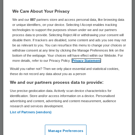
16 keer gelezen
We Care About Your Privacy
De politie gaat een intern onderzoek doen
We and our
887
partners store and access personal data, like browsing data
or unique identifiers, on your device. Selecting I Accept enables tracking
naar de aangiftes die verpleegkundige
technologies to support the purposes shown under we and our partners
process data to provide. Selecting Reject All or withdrawing your consent will
Linda tegen haar ex-vriend heeft gedaan.
disable them. If trackers are disabled, some content and ads you see may not
De vrouw werd maandag doodgeschoten
be as relevant to you. You can resurface this menu to change your choices or
withdraw consent at any time by clicking the Manage Preferences link on the
op het parkeerterrein van het TweeSteden
bottom of the webpage. Your choices will have effect within our Website. For
more details, refer to our Privacy Policy.
Privacy Statement
ziekenhuis in Waalwijk.
Would you rather not? Then we only place essential and statistical cookies,
these do not record any data about you as a person
“We komen woensdagmiddag bij elkaar om
We and our partners process data to provide:
alles te bespreken. We willen onderzoeken
Use precise geolocation data. Actively scan device characteristics for
of er iets mis is gegaan”, aldus de
identification. Store and/or access information on a device. Personalised
advertising and content, advertising and content measurement, audience
woordvoerder van de politie. “Alle aspecten
research and services development.
List of Partners (vendors)
en aangiftes zullen daarbij aan de orde
komen, want we willen goed in kaart
Manage Preferences
brengen hoe alles is gelopen. Als het