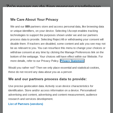
Zo’n negen op de tien mensen raadplegen
internet als ze informatie zoeken over
We Care About Your Privacy
gezondheid en zorg. Op basis van die
We and our
889
partners store and access personal data, like browsing data
gevonden informatie besluit ongeveer 11
or unique identifiers, on your device. Selecting I Accept enables tracking
technologies to support the purposes shown under we and our partners
procent van de mensen om niet naar de
process data to provide. Selecting Reject All or withdrawing your consent will
dokter te gaan. Ongeveer 17 procent doet
disable them. If trackers are disabled, some content and ads you see may not
be as relevant to you. You can resurface this menu to change your choices or
dat juist wel.
withdraw consent at any time by clicking the Manage Preferences link on the
bottom of the webpage. Your choices will have effect within our Website. For
more details, refer to our Privacy Policy.
Privacy Statement
Dat blijkt uit het Consumentenpanel
Would you rather not? Then we only place essential and statistical cookies,
Gezondheidszorg van het Nederlands
these do not record any data about you as a person
instituut voor onderzoek van de
We and our partners process data to provide:
gezondheidszorg (
Nivel
). In het panel zitten
Use precise geolocation data. Actively scan device characteristics for
identification. Store and/or access information on a device. Personalised
ongeveer 6000 mensen van 18 jaar en
advertising and content, advertising and content measurement, audience
research and services development.
ouder.
List of Partners (vendors)