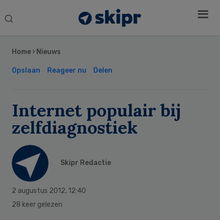
Search
this
Secondary
website
Sidebar
Home
›
Nieuws
Opslaan
Reageer nu
Delen
Internet populair bij
zelfdiagnostiek
Skipr Redactie
2 augustus 2012
,
12:40
28 keer gelezen