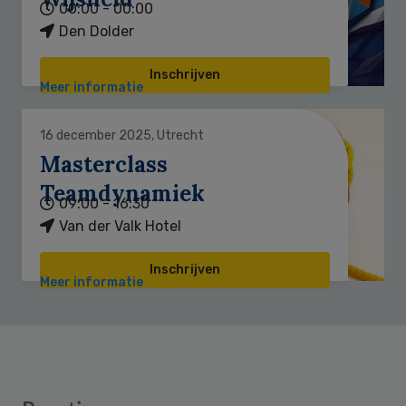
00:00 - 00:00
Den Dolder
Inschrijven
Meer informatie
16 december 2025, Utrecht
Masterclass
Teamdynamiek
09:00 - 16:30
Van der Valk Hotel
Inschrijven
Meer informatie