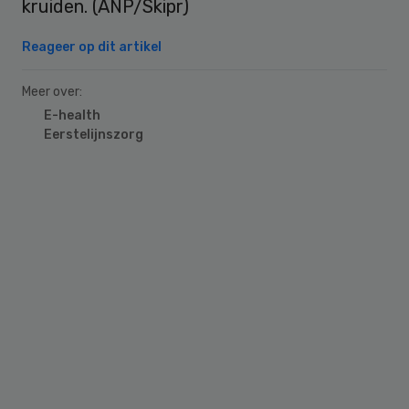
kruiden. (ANP/Skipr)
Reageer op dit artikel
Meer over:
E-health
Eerstelijnszorg
Primary
Sidebar