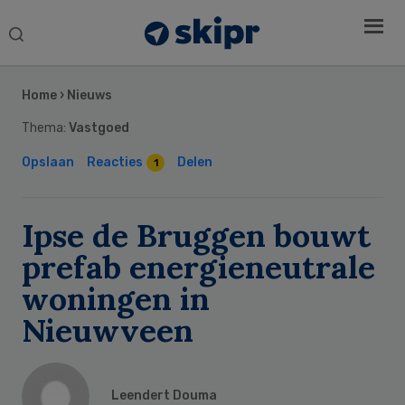
Search
this
Secondary
website
Sidebar
Home
›
Nieuws
Thema:
Vastgoed
Opslaan
Reacties
Delen
1
Ipse de Bruggen bouwt
prefab energieneutrale
woningen in
Nieuwveen
Leendert Douma