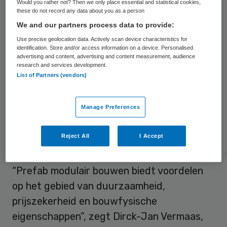
Would you rather not? Then we only place essential and statistical cookies,
volgens het prefab modulair bouwen-
these do not record any data about you as a person
concept,
zo schrijft Roosdom Tijhuis op zijn
We and our partners process data to provide:
website
. Op het landgoed Ursula realiseert
Use precise geolocation data. Actively scan device characteristics for
identification. Store and/or access information on a device. Personalised
Ipse de Bruggen haar eerste volledig
advertising and content, advertising and content measurement, audience
energieneutrale verblijfsaccommodatie –
research and services development.
List of Partners (vendors)
met warmtepompen, zonnepanelen en de
duurzame en bouwfysische voordelen van
Manage Preferences
prefab.
Reject All
I Accept
Prijszekerheid
“Prefab modulair bouwen biedt voordelen
op het gebied van duurzaamheid,
prijszekerheid en bouwfysische
eigenschappen”, zegt Dirck-Jan Vermaas,