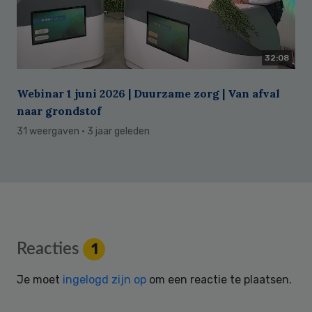
32:08
Webinar 1 juni 2026 | Duurzame zorg | Van afval
naar grondstof
31 weergaven
· 3 jaar geleden
Reader
Reacties
1
Interactions
Je moet
ingelogd zijn op
om een reactie te plaatsen.