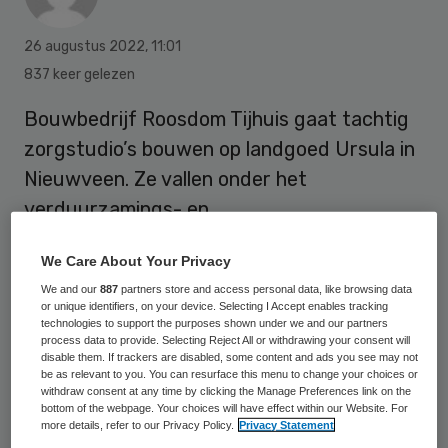
26 augustus 2022
,
11:01
837 keer gelezen
Bouwbedrijf Roosdom Tijhuis gaat tachtig
zorgstudio’s bouwen op landgoed Ursula in
Nieuwveen. Ze vallen onder het
verduurzamings- en
vitaliseringsprogramma van het vastgoed
We Care About Your Privacy
van Ipse de Bruggen, organisatie voor
We and our
887
partners store and access personal data, like browsing data
mensen met een verstandelijke beperking.
or unique identifiers, on your device. Selecting I Accept enables tracking
technologies to support the purposes shown under we and our partners
process data to provide. Selecting Reject All or withdrawing your consent will
disable them. If trackers are disabled, some content and ads you see may not
Op het landgoed maken enkele verouderde
be as relevant to you. You can resurface this menu to change your choices or
withdraw consent at any time by clicking the Manage Preferences link on the
facilitaire gebouwen plaats voor twee
bottom of the webpage. Your choices will have effect within our Website. For
nieuwe blokken met elk veertig woningen
more details, refer to our Privacy Policy.
Privacy Statement